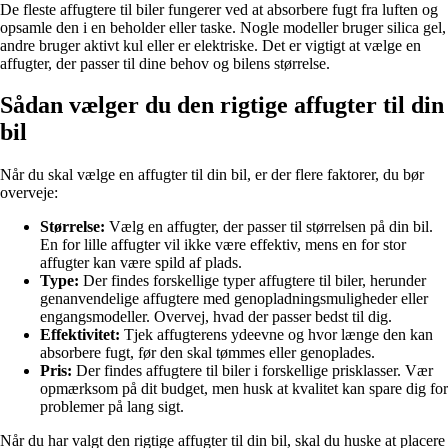
De fleste affugtere til biler fungerer ved at absorbere fugt fra luften og
opsamle den i en beholder eller taske. Nogle modeller bruger silica gel,
andre bruger aktivt kul eller er elektriske. Det er vigtigt at vælge en
affugter, der passer til dine behov og bilens størrelse.
Sådan vælger du den rigtige affugter til din
bil
Når du skal vælge en affugter til din bil, er der flere faktorer, du bør
overveje:
Størrelse:
Vælg en affugter, der passer til størrelsen på din bil.
En for lille affugter vil ikke være effektiv, mens en for stor
affugter kan være spild af plads.
Type:
Der findes forskellige typer affugtere til biler, herunder
genanvendelige affugtere med genopladningsmuligheder eller
engangsmodeller. Overvej, hvad der passer bedst til dig.
Effektivitet:
Tjek affugterens ydeevne og hvor længe den kan
absorbere fugt, før den skal tømmes eller genoplades.
Pris:
Der findes affugtere til biler i forskellige prisklasser. Vær
opmærksom på dit budget, men husk at kvalitet kan spare dig for
problemer på lang sigt.
Når du har valgt den rigtige affugter til din bil, skal du huske at placere