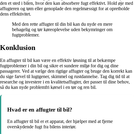
den et sted i bilen, hvor den kan absorbere fugt effektivt. Hold øje med
affugteren og tøm eller genoplade den regelmæssigt for at opretholde
dens effektivitet.
Med den rette affugter til din bil kan du nyde en mere
behagelig og tør køreoplevelse uden bekymringer om
fugtproblemer.
Konklusion
En affugter til bil kan være en effektiv løsning til at bekæmpe
fugtproblemer i din bil og sikre et sundere miljø for dig og dine
passagerer. Ved at vælge den rigtige affugter og bruge den korrekt kan
du sige farvel til lugtgener, skimmel og rustdannelse. Tag dig tid til at
researche og investere i en kvalitetsaffugter, der passer til dine behov,
så du kan nyde problemfri kørsel i en tør og ren bil.
Hvad er en affugter til bil?
En affugter til bil er et apparat, der hjælper med at fjerne
overskydende fugt fra bilens interiør.