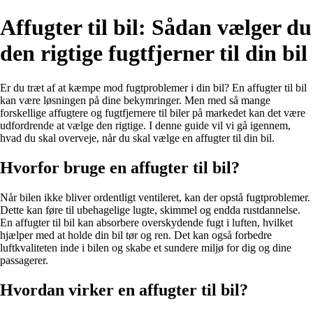
Affugter til bil: Sådan vælger du
den rigtige fugtfjerner til din bil
Er du træt af at kæmpe mod fugtproblemer i din bil? En affugter til bil
kan være løsningen på dine bekymringer. Men med så mange
forskellige affugtere og fugtfjernere til biler på markedet kan det være
udfordrende at vælge den rigtige. I denne guide vil vi gå igennem,
hvad du skal overveje, når du skal vælge en affugter til din bil.
Hvorfor bruge en affugter til bil?
Når bilen ikke bliver ordentligt ventileret, kan der opstå fugtproblemer.
Dette kan føre til ubehagelige lugte, skimmel og endda rustdannelse.
En affugter til bil kan absorbere overskydende fugt i luften, hvilket
hjælper med at holde din bil tør og ren. Det kan også forbedre
luftkvaliteten inde i bilen og skabe et sundere miljø for dig og dine
passagerer.
Hvordan virker en affugter til bil?