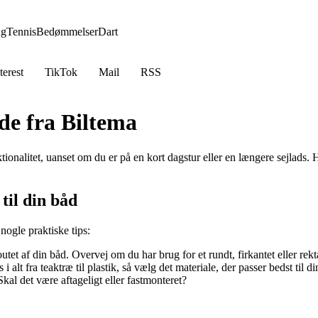
ng
Tennis
Bedømmelser
Dart
terest
TikTok
Mail
RSS
de fra Biltema
onalitet, uanset om du er på en kort dagstur eller en længere sejlads. 
til din båd
 nogle praktiske tips:
outet af din båd. Overvej om du har brug for et rundt, firkantet eller rek
i alt fra teaktræ til plastik, så vælg det materiale, der passer bedst til 
l det være aftageligt eller fastmonteret?