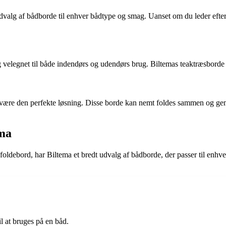
alg af bådborde til enhver bådtype og smag. Uanset om du leder efter e
og velegnet til både indendørs og udendørs brug. Biltemas teaktræsbor
være den perfekte løsning. Disse borde kan nemt foldes sammen og gemmes
ema
k foldebord, har Biltema et bredt udvalg af bådborde, der passer til enh
il at bruges på en båd.