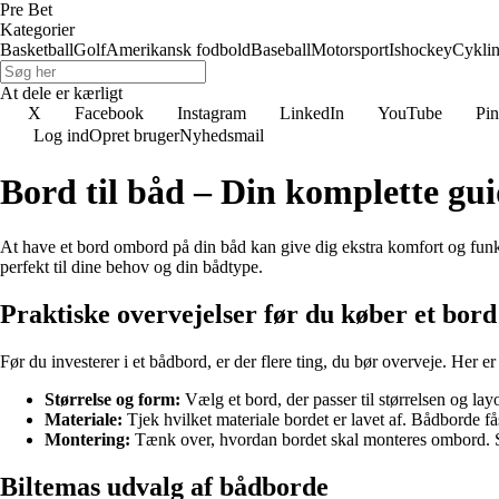
Pre Bet
Kategorier
Basketball
Golf
Amerikansk fodbold
Baseball
Motorsport
Ishockey
Cykli
At dele er kærligt
X
Facebook
Instagram
LinkedIn
YouTube
Pin
Log ind
Opret bruger
Nyhedsmail
Bord til båd – Din komplette gui
At have et bord ombord på din båd kan give dig ekstra komfort og funkti
perfekt til dine behov og din bådtype.
Praktiske overvejelser før du køber et bord 
Før du investerer i et bådbord, er der flere ting, du bør overveje. Her er
Størrelse og form:
Vælg et bord, der passer til størrelsen og lay
Materiale:
Tjek hvilket materiale bordet er lavet af. Bådborde fås 
Montering:
Tænk over, hvordan bordet skal monteres ombord. Ska
Biltemas udvalg af bådborde