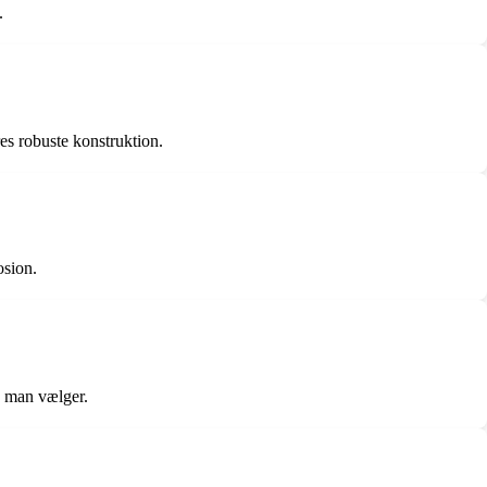
.
es robuste konstruktion.
osion.
åd man vælger.