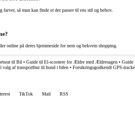
g farver, så man kan finde et der passer til ens stil og behov.
nne?
 eller online på deres hjemmeside for nem og bekvem shopping.
tsrat til Bil
•
Guide til El-scootere for Ældre med Ældresagen
•
Guide 
l valg af transportbur til hund i bilen
•
Forsikringsgodkendt GPS-tracker 
terest
TikTok
Mail
RSS