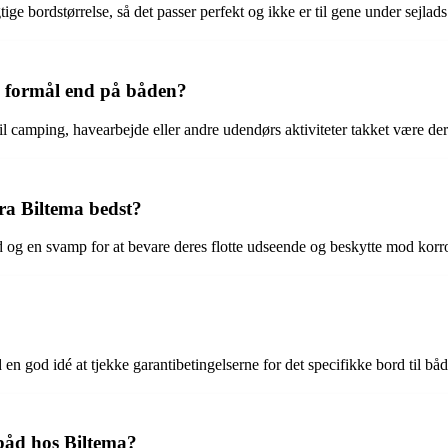
ige bordstørrelse, så det passer perfekt og ikke er til gene under sejlads
re formål end på båden?
l camping, havearbejde eller andre udendørs aktiviteter takket være der
fra Biltema bedst?
 og en svamp for at bevare deres flotte udseende og beskytte mod korr
d en god idé at tjekke garantibetingelserne for det specifikke bord til b
l båd hos Biltema?