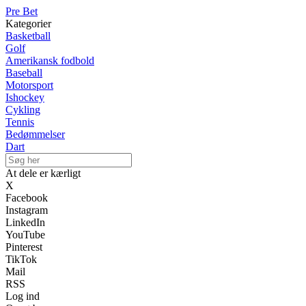
Pre Bet
Kategorier
Basketball
Golf
Amerikansk fodbold
Baseball
Motorsport
Ishockey
Cykling
Tennis
Bedømmelser
Dart
At dele er kærligt
X
Facebook
Instagram
LinkedIn
YouTube
Pinterest
TikTok
Mail
RSS
Log ind