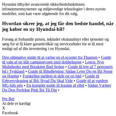
Hyundai tilbyder avancerede sikkerhedsfunktioner,
infotainmentsystemer og miljøvenlige teknologier i deres nyeste
modeller, som kan være afgørende for dit valg.
Hvordan sikrer jeg, at jeg får den bedste handel, når
jeg køber en ny Hyundai-bil?
Forsøg at forhandle prisen, inkluder ekstraudstyr eller tjenester og
sørg for at få klare garantivilkår og serviceaftaler for at få mest
muligt ud af din investering i en Hyundai.
Den ultimative guide til at vælge en el-scooter fra Thansen
•
Guide
til valg af en lille campingvogn med dobbeltseng
•
Legos: Nye
Muligheder med Breaking Bad Serien
•
Guide til leje af 7 personers
bil i Tyskland
•
Guide til Biludlejning: Sådan Lejer Du en Bil Nemt
og Hurtigt
•
Forskellen mellem et skib og en båd
•
Guide til
Erhvervsleasing af Bil: Hvad Du Skal Vide
•
Guide til at vurdere
MG-bils pris
•
En komplet guide til leasing af elbil
•
Sådan Vælger
Du Den Perfekte Pink Bil Til Dig
•
Pre Bet
At dele er kærligt
X
Facebook