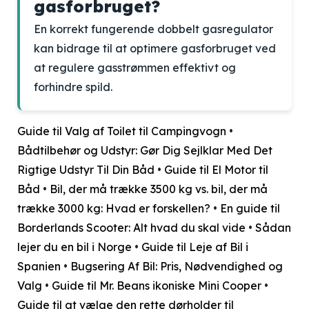
gasforbruget?
En korrekt fungerende dobbelt gasregulator
kan bidrage til at optimere gasforbruget ved
at regulere gasstrømmen effektivt og
forhindre spild.
Guide til Valg af Toilet til Campingvogn
•
Bådtilbehør og Udstyr: Gør Dig Sejlklar Med Det
Rigtige Udstyr Til Din Båd
•
Guide til El Motor til
Båd
•
Bil, der må trække 3500 kg vs. bil, der må
trække 3000 kg: Hvad er forskellen?
•
En guide til
Borderlands Scooter: Alt hvad du skal vide
•
Sådan
lejer du en bil i Norge
•
Guide til Leje af Bil i
Spanien
•
Bugsering Af Bil: Pris, Nødvendighed og
Valg
•
Guide til Mr. Beans ikoniske Mini Cooper
•
Guide til at vælge den rette dørholder til