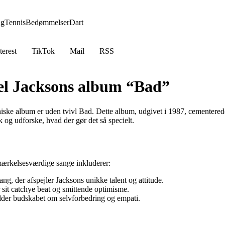
ng
Tennis
Bedømmelser
Dart
terest
TikTok
Mail
RSS
el Jacksons album “Bad”
oniske album er uden tvivl Bad. Dette album, udgivet i 1987, cementer
og udforske, hvad der gør det så specielt.
mærkelsesværdige sange inkluderer:
ng, der afspejler Jacksons unikke talent og attitude.
 sit catchye beat og smittende optimisme.
ylder budskabet om selvforbedring og empati.