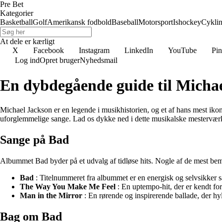
Pre Bet
Kategorier
Basketball
Golf
Amerikansk fodbold
Baseball
Motorsport
Ishockey
Cykli
At dele er kærligt
X
Facebook
Instagram
LinkedIn
YouTube
Pin
Log ind
Opret bruger
Nyhedsmail
En dybdegående guide til Micha
Michael Jackson er en legende i musikhistorien, og et af hans mest ik
uforglemmelige sange. Lad os dykke ned i dette musikalske mesterværk 
Sange på Bad
Albummet Bad byder på et udvalg af tidløse hits. Nogle af de mest be
Bad
: Titelnummeret fra albummet er en energisk og selvsikker sa
The Way You Make Me Feel
: En uptempo-hit, der er kendt for
Man in the Mirror
: En rørende og inspirerende ballade, der h
Bag om Bad