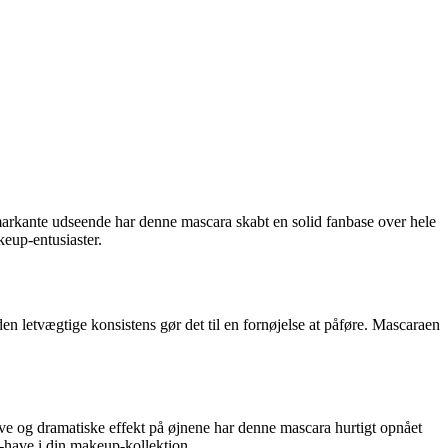
arkante udseende har denne mascara skabt en solid fanbase over hele
keup-entusiaster.
en letvægtige konsistens gør det til en fornøjelse at påføre. Mascaraen
ve og dramatiske effekt på øjnene har denne mascara hurtigt opnået
t-have i din makeup-kollektion.