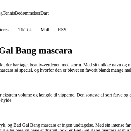
ng
Tennis
Bedømmelser
Dart
terest
TikTok
Mail
RSS
Gal Bang mascara
kt, der har taget beauty-verdenen med storm. Med sit unikke navn og m
mascara så speciel, og hvorfor den er blevet en favorit blandt mange ma
 ekstrem volume og længde til vipperne. Den sorteste af sort farve og d
-hylde.
tryk, og Bad Gal Bang mascara er ingen undtagelse. Med sin intense far
rl eller bare vil have et dristigt look, er Bad Gal Bang mascara et mus