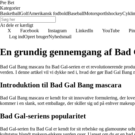
Pre Bet
Kategorier
Basketball
Golf
Amerikansk fodbold
Baseball
Motorsport
Ishockey
Cykli
At dele er kærligt
X
Facebook
Instagram
LinkedIn
YouTube
Pin
Log ind
Opret bruger
Nyhedsmail
En grundig gennemgang af Bad 
Bad Gal Bang mascara fra Bad Gal-serien er et revolutionerende produ
verden. I denne artikel vil vi dykke ned i, hvad der gør Bad Gal Bang 
Introduktion til Bad Gal Bang mascara
Bad Gal Bang mascara er kendt for sit innovative formulering, der lover
kommer i en slank, sort emballage, der skiller sig ud på enhver makeup
Bad Gal-seriens popularitet
Bad Gal-serien fra Bad Gal er kendt for sit rebelske og glamourøse ud
kultstatus blandt makeup-elskere verden over. Uanset om du er en bad gi