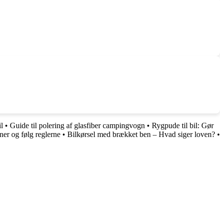
l
•
Guide til polering af glasfiber campingvogn
•
Rygpude til bil: Gør
ner og følg reglerne
•
Bilkørsel med brækket ben – Hvad siger loven?
•