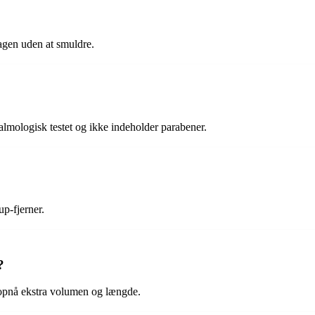
gen uden at smuldre.
talmologisk testet og ikke indeholder parabener.
p-fjerner.
?
 opnå ekstra volumen og længde.