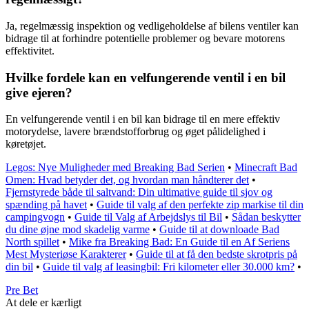
Ja, regelmæssig inspektion og vedligeholdelse af bilens ventiler kan
bidrage til at forhindre potentielle problemer og bevare motorens
effektivitet.
Hvilke fordele kan en velfungerende ventil i en bil
give ejeren?
En velfungerende ventil i en bil kan bidrage til en mere effektiv
motorydelse, lavere brændstofforbrug og øget pålidelighed i
køretøjet.
Legos: Nye Muligheder med Breaking Bad Serien
•
Minecraft Bad
Omen: Hvad betyder det, og hvordan man håndterer det
•
Fjernstyrede både til saltvand: Din ultimative guide til sjov og
spænding på havet
•
Guide til valg af den perfekte zip markise til din
campingvogn
•
Guide til Valg af Arbejdslys til Bil
•
Sådan beskytter
du dine øjne mod skadelig varme
•
Guide til at downloade Bad
North spillet
•
Mike fra Breaking Bad: En Guide til en Af Seriens
Mest Mysteriøse Karakterer
•
Guide til at få den bedste skrotpris på
din bil
•
Guide til valg af leasingbil: Fri kilometer eller 30.000 km?
•
Pre Bet
At dele er kærligt