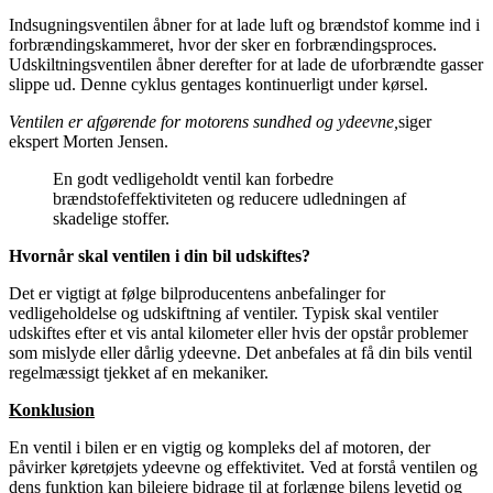
Indsugningsventilen åbner for at lade luft og brændstof komme ind i
forbrændingskammeret, hvor der sker en forbrændingsproces.
Udskiltningsventilen åbner derefter for at lade de uforbrændte gasser
slippe ud. Denne cyklus gentages kontinuerligt under kørsel.
Ventilen er afgørende for motorens sundhed og ydeevne,
siger
ekspert Morten Jensen.
En godt vedligeholdt ventil kan forbedre
brændstofeffektiviteten og reducere udledningen af
skadelige stoffer.
Hvornår skal ventilen i din bil udskiftes?
Det er vigtigt at følge bilproducentens anbefalinger for
vedligeholdelse og udskiftning af ventiler. Typisk skal ventiler
udskiftes efter et vis antal kilometer eller hvis der opstår problemer
som mislyde eller dårlig ydeevne. Det anbefales at få din bils ventil
regelmæssigt tjekket af en mekaniker.
Konklusion
En ventil i bilen er en vigtig og kompleks del af motoren, der
påvirker køretøjets ydeevne og effektivitet. Ved at forstå ventilen og
dens funktion kan bilejere bidrage til at forlænge bilens levetid og