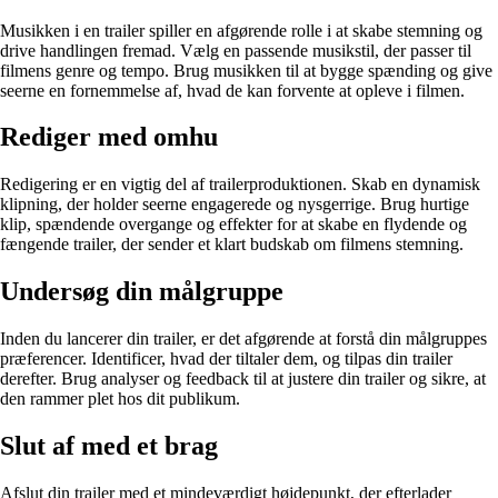
Musikken i en trailer spiller en afgørende rolle i at skabe stemning og
drive handlingen fremad. Vælg en passende musikstil, der passer til
filmens genre og tempo. Brug musikken til at bygge spænding og give
seerne en fornemmelse af, hvad de kan forvente at opleve i filmen.
Rediger med omhu
Redigering er en vigtig del af trailerproduktionen. Skab en dynamisk
klipning, der holder seerne engagerede og nysgerrige. Brug hurtige
klip, spændende overgange og effekter for at skabe en flydende og
fængende trailer, der sender et klart budskab om filmens stemning.
Undersøg din målgruppe
Inden du lancerer din trailer, er det afgørende at forstå din målgruppes
præferencer. Identificer, hvad der tiltaler dem, og tilpas din trailer
derefter. Brug analyser og feedback til at justere din trailer og sikre, at
den rammer plet hos dit publikum.
Slut af med et brag
Afslut din trailer med et mindeværdigt højdepunkt, der efterlader