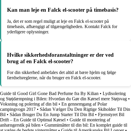
Kan man leje en Falck el-scooter på timebasis?
Ja, det er som regel muligt at leje en Falck el-scooter på
timebasis, afhængigt af tilgængeligheden. Kontakt Falck for
yderligere oplysninger.
Hvilke sikkerhedsforanstaltninger er der ved
brug af en Falck el-scooter?
For din sikkerhed anbefales det altid at bære hjelm og følge
færdselsreglerne, når du bruger en Falck el-scooter.
Guide til Good Girl Gone Bad Perfume fra By Kilian
•
Lydisolering
og Støjdæmpning i Bilen: Hvordan du Gør din Kørsel mere Støjsvag
•
Voksning og polering af din bil
•
En gennemgang af Polar
campingvogn 2017
•
Sådan Vælger Du Den Rigtige Skiholder Til Din
Bil
•
Sådan Bruger Du En Jump Starter Til Din Bil
•
Fjernstyret Bil
Drift – En Guide til Optimal Kørsel
•
Guide til montering af
anhængerstik på bilen
•
Gummimåtter til din bil: En komplet guide til
at vælge de bedste vintermåtter
•
Guide til Amerikanske Bil Logoer
•