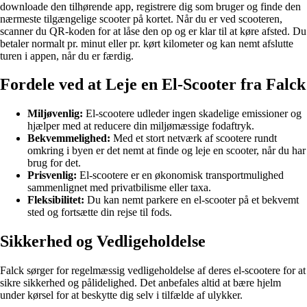
downloade den tilhørende app, registrere dig som bruger og finde den
nærmeste tilgængelige scooter på kortet. Når du er ved scooteren,
scanner du QR-koden for at låse den op og er klar til at køre afsted. Du
betaler normalt pr. minut eller pr. kørt kilometer og kan nemt afslutte
turen i appen, når du er færdig.
Fordele ved at Leje en El-Scooter fra Falck
Miljøvenlig:
El-scootere udleder ingen skadelige emissioner og
hjælper med at reducere din miljømæssige fodaftryk.
Bekvemmelighed:
Med et stort netværk af scootere rundt
omkring i byen er det nemt at finde og leje en scooter, når du har
brug for det.
Prisvenlig:
El-scootere er en økonomisk transportmulighed
sammenlignet med privatbilisme eller taxa.
Fleksibilitet:
Du kan nemt parkere en el-scooter på et bekvemt
sted og fortsætte din rejse til fods.
Sikkerhed og Vedligeholdelse
Falck sørger for regelmæssig vedligeholdelse af deres el-scootere for at
sikre sikkerhed og pålidelighed. Det anbefales altid at bære hjelm
under kørsel for at beskytte dig selv i tilfælde af ulykker.