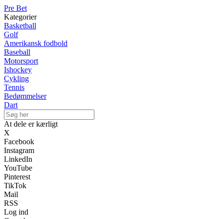
Pre Bet
Kategorier
Basketball
Golf
Amerikansk fodbold
Baseball
Motorsport
Ishockey
Cykling
Tennis
Bedømmelser
Dart
At dele er kærligt
X
Facebook
Instagram
LinkedIn
YouTube
Pinterest
TikTok
Mail
RSS
Log ind