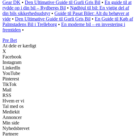
Gear DK
•
Den Ultimative Guide til Gurli Gris Bil
•
En guide til at
rydde op i din bil – Rydbergs Bil
•
Nødhjul til bil: En vigtig del af
din bils sikkerhedsudstyr
•
Guide til Pasat Biler: Alt du behøver at
vide
•
Den Ultimative Guide til Gurli Gris Bil
•
En Guide til Køb af
Palmstadens Bil i Trelleborg
•
En moderne bil – en investering i
fremtiden
•
Pre Bet
At dele er kærligt
X
Facebook
Instagram
LinkedIn
YouTube
Pinterest
TikTok
Mail
RSS
Hvem er vi
Tal med os
Mediekit
Annoncer
Min side
Nyhedsbrevet
Partnere