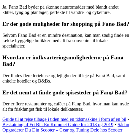
Ja, Fanø Bad byder på skønne naturområder med blandt andet
klitter, lyng og plantager, perfekte til vandre- og cykelture.
Er der gode muligheder for shopping på Fanø Bad?
Selvom Fanø Bad er en mindre destination, kan man stadig finde en
række hyggelige butikker med alt fra souvenirs til lokale
specialiteter.
Hvordan er indkvarteringsmulighederne på Fanø
Bad?
Der findes flere feriehuse og lejligheder til leje på Fanø Bad, samt
enkelte hoteller og B&Bs.
Er det nemt at finde gode spisesteder på Fanø Bad?
Der er flere restauranter og caféer på Fanø Bad, hvor man kan nyde
alt fra friskfanget fisk til lokale delikatesser.
Guide til at rejse tilbage i tiden med en tidsmaskine i form af en bil
•
Beskatning af Fri Bil: En Komplet Guide for 2018 og 2019
•
Sådan
Opgraderer Du Din Scooter – Gear og Tuning Dele hos Scooter