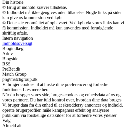
Din historie
© Brug af indhold kræver tilladelse.
© Indholdet må ikke gengives uden tilladelse. Nogle links på siden
kan give os kommission ved køb.
© Dette site er omfattet af ophavsret. Ved køb via vores links kan vi
få kommission. Indholdet må kun anvendes med forudgående
skriftlig aftale.
Intern navigation
Indholdsoversigt
Blogindlæg
Arkiv
Blogside
RSS
PreBet.dk
Match Group
pr@matchgroup.dk
Vi bruger cookies til at huske dine præferencer og forbedre
funktioner. Læs mere her.
Når du besøger vores side, bruges cookies og enhedsdata af os og
vores partnere. Du har fuld kontrol over, hvordan dine data bruges
Vi bruger data fra din enhed til at skræddersy annoncer og indhold,
oprette brugerprofiler, måle kampagners effekt og analysere
publikum via forskellige datakilder for at forbedre vores ydelser
Valg
Afmeld alt