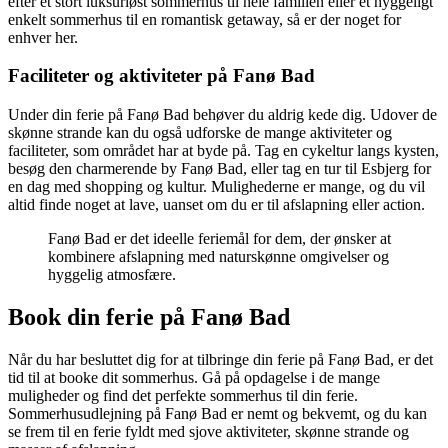
efter et stort luksuriøst sommerhus til hele familien eller et hyggeligt
enkelt sommerhus til en romantisk getaway, så er der noget for
enhver her.
Faciliteter og aktiviteter på Fanø Bad
Under din ferie på Fanø Bad behøver du aldrig kede dig. Udover de
skønne strande kan du også udforske de mange aktiviteter og
faciliteter, som området har at byde på. Tag en cykeltur langs kysten,
besøg den charmerende by Fanø Bad, eller tag en tur til Esbjerg for
en dag med shopping og kultur. Mulighederne er mange, og du vil
altid finde noget at lave, uanset om du er til afslapning eller action.
Fanø Bad er det ideelle feriemål for dem, der ønsker at
kombinere afslapning med naturskønne omgivelser og
hyggelig atmosfære.
Book din ferie på Fanø Bad
Når du har besluttet dig for at tilbringe din ferie på Fanø Bad, er det
tid til at booke dit sommerhus. Gå på opdagelse i de mange
muligheder og find det perfekte sommerhus til din ferie.
Sommerhusudlejning på Fanø Bad er nemt og bekvemt, og du kan
se frem til en ferie fyldt med sjove aktiviteter, skønne strande og