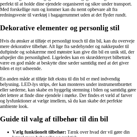
perfekt til at holde dine ejendele organiseret og sikre under transport.
Med forskellige rum og lommer kan du nemt opbevare alt fra
redningsveste til værktøj i bagagerummet uden at det flyder rundt.
Dekorative elementer og personlig stil
Hvis du ønsker at tilføje et personligt touch til din bil, kan du overveje
mere dekorative tilbehør. Alt lige fra sædehynder og nakkepuder til
duftpinde og solskærme med mønstre kan give din bil en unik stil, der
afspejler din personlighed. Ligeledes kan en skræddersyet bilbetræk
være en god måde at beskytte dine sæder samtidig med at det giver
bilen et nyt udseende.
En anden måde at tilføje lidt ekstra til din bil er med indvendig
belysning. LED-lys strips, der kan monteres under instrumentbrættet
eller sæderne, kan skabe en hyggelig stemning i bilen og samtidig gøre
det lettere at finde dine ejendele i mørke. Der findes et væld af farver
og lysfunktioner at vælge imellem, så du kan skabe det perfekte
ambiente look.
Guide til valg af tilbehør til din bil
Vælg funktionelt tilbehør:
Tænk over hvad der vil gøre din