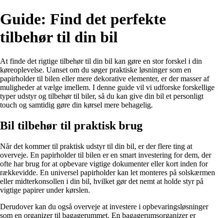
Guide: Find det perfekte
tilbehør til din bil
At finde det rigtige tilbehør til din bil kan gøre en stor forskel i din
køreoplevelse. Uanset om du søger praktiske løsninger som en
papirholder til bilen eller mere dekorative elementer, er der masser af
muligheder at vælge imellem. I denne guide vil vi udforske forskellige
typer udstyr og tilbehør til biler, så du kan give din bil et personligt
touch og samtidig gøre din kørsel mere behagelig.
Bil tilbehør til praktisk brug
Når det kommer til praktisk udstyr til din bil, er der flere ting at
overveje. En papirholder til bilen er en smart investering for dem, der
ofte har brug for at opbevare vigtige dokumenter eller kort inden for
rækkevidde. En universel papirholder kan let monteres på solskærmen
eller midterkonsollen i din bil, hvilket gør det nemt at holde styr på
vigtige papirer under kørslen.
Derudover kan du også overveje at investere i opbevaringsløsninger
som en organizer til bagagerummet. En bagagerumsorganizer er