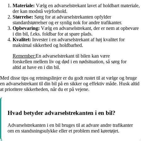
Materiale:
Vælg en advarselstrekant lavet af holdbart materiale,
der kan modstå vejrforhold.
Størrelse:
Sørg for at advarselstrekanten opfylder
standardstørrelser og er synlig nok for andre trafikanter.
Opbevaring:
Vælg en advarselstrekant, der er nem at opbevare
i din bil, f.eks. foldbar for at spare plads.
Kvalitet:
Invester i en advarselstrekant af høj kvalitet for
maksimal sikkerhed og holdbarhed.
Remember:
En advarselstrekant til bilen kan være
forskellen mellem liv og død i en nødsituation, så sørg for
altid at have en i din bil.
Med disse tips og retningslinjer er du godt rustet til at vælge og bruge
en advarselstrekant til din bil på en sikker og effektiv måde. Husk altid
at prioritere sikkerheden, når du er på vejene.
Hvad betyder advarselstrekanten i en bil?
Advarselstrekanten i en bil bruges til at advare andre trafikanter
om en standsningsulykke eller et problem med køretøjet.