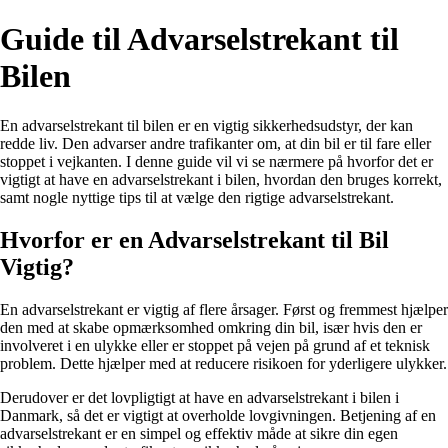
Guide til Advarselstrekant til
Bilen
En advarselstrekant til bilen er en vigtig sikkerhedsudstyr, der kan
redde liv. Den advarser andre trafikanter om, at din bil er til fare eller
stoppet i vejkanten. I denne guide vil vi se nærmere på hvorfor det er
vigtigt at have en advarselstrekant i bilen, hvordan den bruges korrekt,
samt nogle nyttige tips til at vælge den rigtige advarselstrekant.
Hvorfor er en Advarselstrekant til Bil
Vigtig?
En advarselstrekant er vigtig af flere årsager. Først og fremmest hjælper
den med at skabe opmærksomhed omkring din bil, især hvis den er
involveret i en ulykke eller er stoppet på vejen på grund af et teknisk
problem. Dette hjælper med at reducere risikoen for yderligere ulykker.
Derudover er det lovpligtigt at have en advarselstrekant i bilen i
Danmark, så det er vigtigt at overholde lovgivningen. Betjening af en
advarselstrekant er en simpel og effektiv måde at sikre din egen