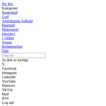
Pre Bet
Kategorier
Basketball
Golf
Amerikansk fodbold
Baseball
Motorsport
Ishockey
Cykling
Tennis
Bedømmelser
Dart
At dele er kærligt
X
Facebook
Instagram
LinkedIn
YouTube
Pinterest
TikTok
Mail
RSS
Log ind