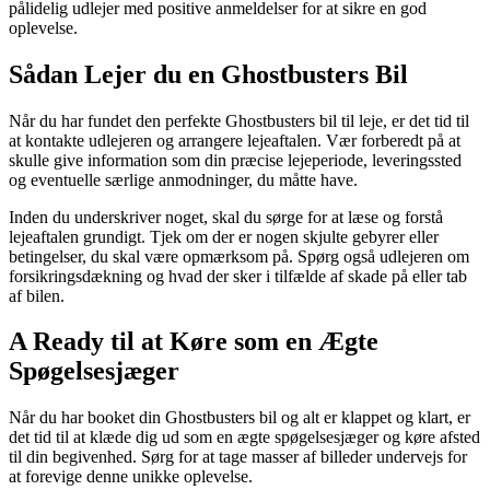
pålidelig udlejer med positive anmeldelser for at sikre en god
oplevelse.
Sådan Lejer du en Ghostbusters Bil
Når du har fundet den perfekte Ghostbusters bil til leje, er det tid til
at kontakte udlejeren og arrangere lejeaftalen. Vær forberedt på at
skulle give information som din præcise lejeperiode, leveringssted
og eventuelle særlige anmodninger, du måtte have.
Inden du underskriver noget, skal du sørge for at læse og forstå
lejeaftalen grundigt. Tjek om der er nogen skjulte gebyrer eller
betingelser, du skal være opmærksom på. Spørg også udlejeren om
forsikringsdækning og hvad der sker i tilfælde af skade på eller tab
af bilen.
A Ready til at Køre som en Ægte
Spøgelsesjæger
Når du har booket din Ghostbusters bil og alt er klappet og klart, er
det tid til at klæde dig ud som en ægte spøgelsesjæger og køre afsted
til din begivenhed. Sørg for at tage masser af billeder undervejs for
at forevige denne unikke oplevelse.