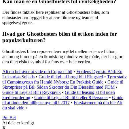
Kan man se en Ghostbusters bil i virkeligheden?
Der findes faktisk flere replikaer af Ghostbusters biler, som
entusiaster har bygget for at ære filmene og teamet af
spøgelsesjægere.
Hvad gør Ghostbusters bilen til et ikon inden for
populærkulturen?
Ghostbusters bilen repræsenterer mødet mellem science fiction,
action og humor på en ikonisk og mindeværdig måde, der har gjort
den til et elsket symbol for fans over hele verden.
Alt du behøver at vide om Cupra el bil
•
Verdens Dyreste Båd: En
Luksuriøs Sejlads
•
Guide til køb af brugt bil i Ringsted
•
Tørrestativ
til Campingvogn fra Harald Nyborg: En Praktisk Guide
•
Guide til
Skrotpriser på Bil: Sådan Skrotter du Din Dieselbil med FDM
•
Guide til Leje af Bil i Reykjavik
•
Guide til leasing af bil uden
kreditvurdering
•
Guide til Leje af Bil til 6 eller 8 Personer
•
Guide
til at finde den billigste nye bil i 2017
•
Forskærmen på din bil: Alt
du skal vide
•
Pre Bet
At dele er kærligt
X