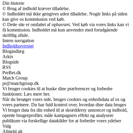
Din historie
© Brug af indhold kræver tilladelse.
© Indholdet må ikke gengives uden tilladelse. Nogle links på siden
kan give os kommission ved køb.
© Dette site er omfattet af ophavsret. Ved køb via vores links kan vi
få kommission. Indholdet må kun anvendes med forudgående
skriftlig aftale.
Intern navigation
Indholdsoversigt
Blogindlæg
Arkiv
Blogside
RSS
PreBet.dk
Match Group
pr@matchgroup.dk
Vi bruger cookies til at huske dine præferencer og forbedre
funktioner. Læs mere her.
Når du besøger vores side, bruges cookies og enhedsdata af os og
vores partnere. Du har fuld kontrol over, hvordan dine data bruges
Vi bruger data fra din enhed til at skræddersy annoncer og indhold,
oprette brugerprofiler, måle kampagners effekt og analysere
publikum via forskellige datakilder for at forbedre vores ydelser
Valg
Afmeld alt