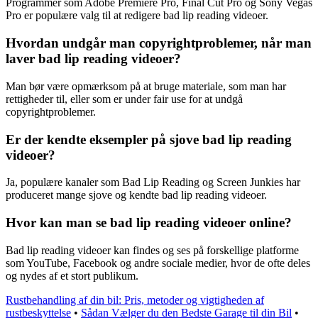
Programmer som Adobe Premiere Pro, Final Cut Pro og Sony Vegas
Pro er populære valg til at redigere bad lip reading videoer.
Hvordan undgår man copyrightproblemer, når man
laver bad lip reading videoer?
Man bør være opmærksom på at bruge materiale, som man har
rettigheder til, eller som er under fair use for at undgå
copyrightproblemer.
Er der kendte eksempler på sjove bad lip reading
videoer?
Ja, populære kanaler som Bad Lip Reading og Screen Junkies har
produceret mange sjove og kendte bad lip reading videoer.
Hvor kan man se bad lip reading videoer online?
Bad lip reading videoer kan findes og ses på forskellige platforme
som YouTube, Facebook og andre sociale medier, hvor de ofte deles
og nydes af et stort publikum.
Rustbehandling af din bil: Pris, metoder og vigtigheden af
rustbeskyttelse
•
Sådan Vælger du den Bedste Garage til din Bil
•