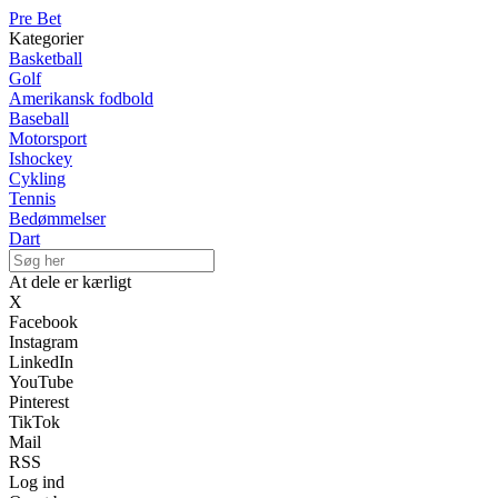
Pre Bet
Kategorier
Basketball
Golf
Amerikansk fodbold
Baseball
Motorsport
Ishockey
Cykling
Tennis
Bedømmelser
Dart
At dele er kærligt
X
Facebook
Instagram
LinkedIn
YouTube
Pinterest
TikTok
Mail
RSS
Log ind