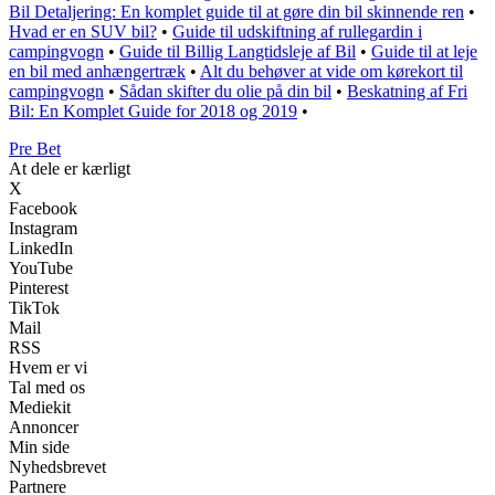
Bil Detaljering: En komplet guide til at gøre din bil skinnende ren
•
Hvad er en SUV bil?
•
Guide til udskiftning af rullegardin i
campingvogn
•
Guide til Billig Langtidsleje af Bil
•
Guide til at leje
en bil med anhængertræk
•
Alt du behøver at vide om kørekort til
campingvogn
•
Sådan skifter du olie på din bil
•
Beskatning af Fri
Bil: En Komplet Guide for 2018 og 2019
•
Pre Bet
At dele er kærligt
X
Facebook
Instagram
LinkedIn
YouTube
Pinterest
TikTok
Mail
RSS
Hvem er vi
Tal med os
Mediekit
Annoncer
Min side
Nyhedsbrevet
Partnere