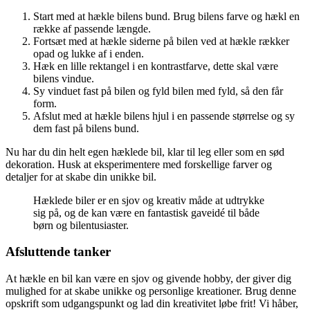
Start med at hækle bilens bund. Brug bilens farve og hækl en
række af passende længde.
Fortsæt med at hækle siderne på bilen ved at hækle rækker
opad og lukke af i enden.
Hæk en lille rektangel i en kontrastfarve, dette skal være
bilens vindue.
Sy vinduet fast på bilen og fyld bilen med fyld, så den får
form.
Afslut med at hækle bilens hjul i en passende størrelse og sy
dem fast på bilens bund.
Nu har du din helt egen hæklede bil, klar til leg eller som en sød
dekoration. Husk at eksperimentere med forskellige farver og
detaljer for at skabe din unikke bil.
Hæklede biler er en sjov og kreativ måde at udtrykke
sig på, og de kan være en fantastisk gaveidé til både
børn og bilentusiaster.
Afsluttende tanker
At hækle en bil kan være en sjov og givende hobby, der giver dig
mulighed for at skabe unikke og personlige kreationer. Brug denne
opskrift som udgangspunkt og lad din kreativitet løbe frit! Vi håber,