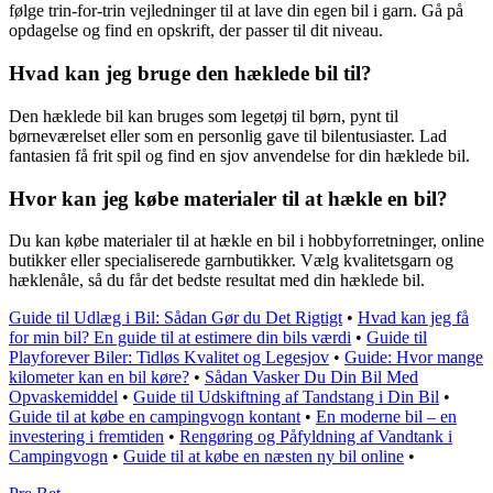
følge trin-for-trin vejledninger til at lave din egen bil i garn. Gå på
opdagelse og find en opskrift, der passer til dit niveau.
Hvad kan jeg bruge den hæklede bil til?
Den hæklede bil kan bruges som legetøj til børn, pynt til
børneværelset eller som en personlig gave til bilentusiaster. Lad
fantasien få frit spil og find en sjov anvendelse for din hæklede bil.
Hvor kan jeg købe materialer til at hækle en bil?
Du kan købe materialer til at hækle en bil i hobbyforretninger, online
butikker eller specialiserede garnbutikker. Vælg kvalitetsgarn og
hæklenåle, så du får det bedste resultat med din hæklede bil.
Guide til Udlæg i Bil: Sådan Gør du Det Rigtigt
•
Hvad kan jeg få
for min bil? En guide til at estimere din bils værdi
•
Guide til
Playforever Biler: Tidløs Kvalitet og Legesjov
•
Guide: Hvor mange
kilometer kan en bil køre?
•
Sådan Vasker Du Din Bil Med
Opvaskemiddel
•
Guide til Udskiftning af Tandstang i Din Bil
•
Guide til at købe en campingvogn kontant
•
En moderne bil – en
investering i fremtiden
•
Rengøring og Påfyldning af Vandtank i
Campingvogn
•
Guide til at købe en næsten ny bil online
•