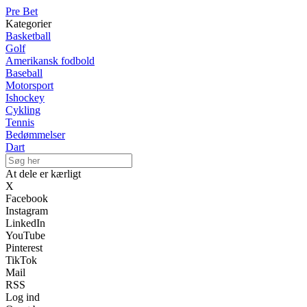
Pre Bet
Kategorier
Basketball
Golf
Amerikansk fodbold
Baseball
Motorsport
Ishockey
Cykling
Tennis
Bedømmelser
Dart
At dele er kærligt
X
Facebook
Instagram
LinkedIn
YouTube
Pinterest
TikTok
Mail
RSS
Log ind