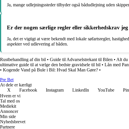
Ja, mange udlejningssteder tilbyder også bådudlejning uden skipper, 
Er der nogen særlige regler eller sikkerhedskrav 
Ja, det er vigtigt at være bekendt med lokale søfartsregler, hastig
aspekter ved udlevering af båden.
Rustbehandling af din bil
•
Guide til Advarselstrekant til Bilen
•
Alt du 
ultimative guide til at vælge den bedste gravidsele til bil
•
Lån med Pant 
•
Kogende Vand på Bule i Bil: Hvad Skal Man Gøre?
•
Pre Bet
At dele er kærligt
X
Facebook
Instagram
LinkedIn
YouTube
Pin
Hvem er vi
Tal med os
Mediekit
Annoncer
Min side
Nyhedsbrevet
Partnere