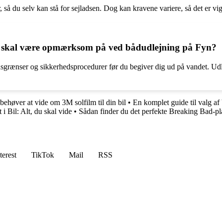
så du selv kan stå for sejladsen. Dog kan kravene variere, så det er vig
jeg skal være opmærksom på ved bådudlejning på Fyn?
hedsgrænser og sikkerhedsprocedurer før du begiver dig ud på vandet. U
behøver at vide om 3M solfilm til din bil
•
En komplet guide til valg af 
i Bil: Alt, du skal vide
•
Sådan finder du det perfekte Breaking Bad-pla
terest
TikTok
Mail
RSS