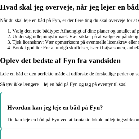
Hvad skal jeg overveje, når jeg lejer en bå
Når du skal leje en båd på Fyn, er der flere ting du skal overveje for at
Vælg den rette bådtype: Afhængigt af dine planer og antallet af 
Undersøg udlejningsfirmaet: Vær sikker på at vælge en pålidel
Tjek licenskrav: Vær opmærksom på eventuelle licenskrav eller f
Book i god tid: For at undgå skuffelser, især i højsæsonen, anbefa
Oplev det bedste af Fyn fra vandsiden
Leje en båd er den perfekte måde at udforske de forskellige perler og s
Så tøv ikke længere – lej en båd på Fyn og tag på eventyr til søs!
Hvordan kan jeg leje en båd på Fyn?
Du kan leje en båd på Fyn ved at kontakte lokale udlejningsvirkso