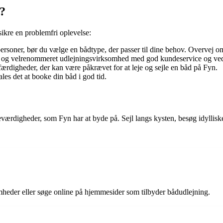
d?
 sikre en problemfri oplevelse:
personer, bør du vælge en bådtype, der passer til dine behov. Overvej om
ig og velrenommeret udlejningsvirksomhed med god kundeservice og ved
ærdigheder, der kan være påkrævet for at leje og sejle en båd på Fyn.
les det at booke din båd i god tid.
eværdigheder, som Fyn har at byde på. Sejl langs kysten, besøg idylliske
mheder eller søge online på hjemmesider som tilbyder bådudlejning.