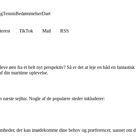
ng
Tennis
Bedømmelser
Dart
terest
TikTok
Mail
RSS
e øen fra et helt nyt perspektiv? Så er det at leje en båd en fantastisk
af din maritime oplevelse.
in næste sejltur. Nogle af de populære steder inkluderer:
somheder, der kan imødekomme dine behov og præferencer, uanset om du 