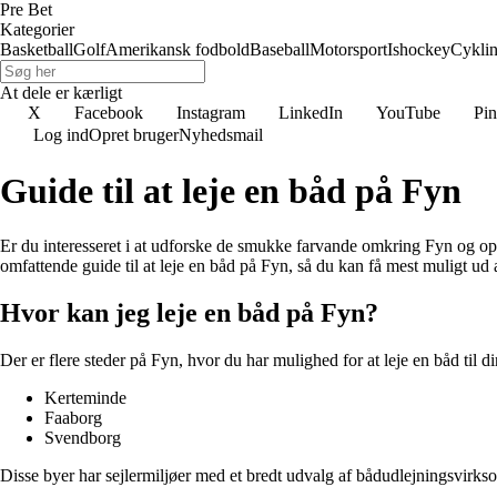
Pre Bet
Kategorier
Basketball
Golf
Amerikansk fodbold
Baseball
Motorsport
Ishockey
Cykli
At dele er kærligt
X
Facebook
Instagram
LinkedIn
YouTube
Pin
Log ind
Opret bruger
Nyhedsmail
Guide til at leje en båd på Fyn
Er du interesseret i at udforske de smukke farvande omkring Fyn og oplev
omfattende guide til at leje en båd på Fyn, så du kan få mest muligt ud 
Hvor kan jeg leje en båd på Fyn?
Der er flere steder på Fyn, hvor du har mulighed for at leje en båd til d
Kerteminde
Faaborg
Svendborg
Disse byer har sejlermiljøer med et bredt udvalg af bådudlejningsvirk