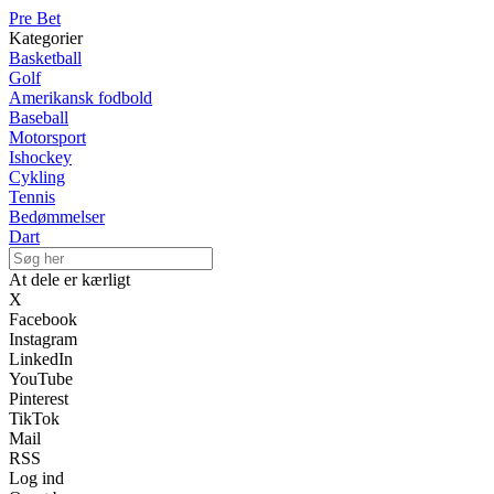
Pre Bet
Kategorier
Basketball
Golf
Amerikansk fodbold
Baseball
Motorsport
Ishockey
Cykling
Tennis
Bedømmelser
Dart
At dele er kærligt
X
Facebook
Instagram
LinkedIn
YouTube
Pinterest
TikTok
Mail
RSS
Log ind