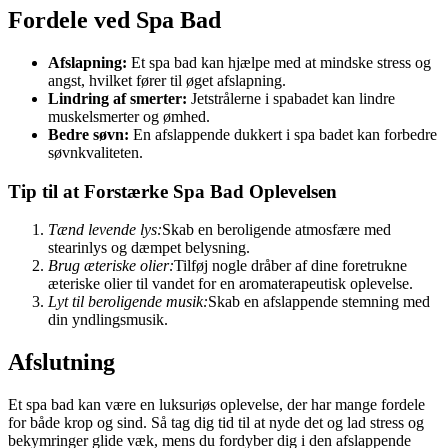
Fordele ved Spa Bad
Afslapning:
Et spa bad kan hjælpe med at mindske stress og
angst, hvilket fører til øget afslapning.
Lindring af smerter:
Jetstrålerne i spabadet kan lindre
muskelsmerter og ømhed.
Bedre søvn:
En afslappende dukkert i spa badet kan forbedre
søvnkvaliteten.
Tip til at Forstærke Spa Bad Oplevelsen
Tænd levende lys:
Skab en beroligende atmosfære med
stearinlys og dæmpet belysning.
Brug æteriske olier:
Tilføj nogle dråber af dine foretrukne
æteriske olier til vandet for en aromaterapeutisk oplevelse.
Lyt til beroligende musik:
Skab en afslappende stemning med
din yndlingsmusik.
Afslutning
Et spa bad kan være en luksuriøs oplevelse, der har mange fordele
for både krop og sind. Så tag dig tid til at nyde det og lad stress og
bekymringer glide væk, mens du fordyber dig i den afslappende