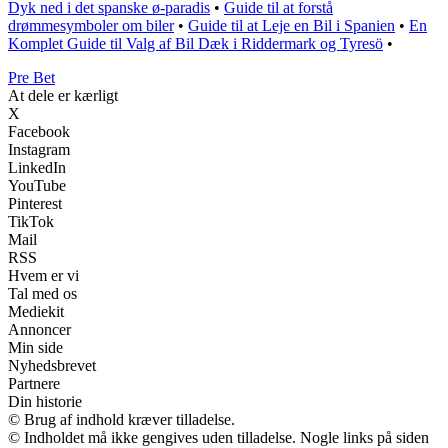
Dyk ned i det spanske ø-paradis
•
Guide til at forstå
drømmesymboler om biler
•
Guide til at Leje en Bil i Spanien
•
En
Komplet Guide til Valg af Bil Dæk i Riddermark og Tyresö
•
Pre Bet
At dele er kærligt
X
Facebook
Instagram
LinkedIn
YouTube
Pinterest
TikTok
Mail
RSS
Hvem er vi
Tal med os
Mediekit
Annoncer
Min side
Nyhedsbrevet
Partnere
Din historie
© Brug af indhold kræver tilladelse.
© Indholdet må ikke gengives uden tilladelse. Nogle links på siden