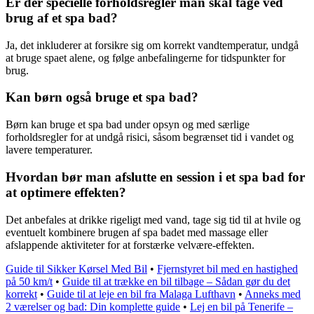
Er der specielle forholdsregler man skal tage ved
brug af et spa bad?
Ja, det inkluderer at forsikre sig om korrekt vandtemperatur, undgå
at bruge spaet alene, og følge anbefalingerne for tidspunkter for
brug.
Kan børn også bruge et spa bad?
Børn kan bruge et spa bad under opsyn og med særlige
forholdsregler for at undgå risici, såsom begrænset tid i vandet og
lavere temperaturer.
Hvordan bør man afslutte en session i et spa bad for
at optimere effekten?
Det anbefales at drikke rigeligt med vand, tage sig tid til at hvile og
eventuelt kombinere brugen af spa badet med massage eller
afslappende aktiviteter for at forstærke velvære-effekten.
Guide til Sikker Kørsel Med Bil
•
Fjernstyret bil med en hastighed
på 50 km/t
•
Guide til at trække en bil tilbage – Sådan gør du det
korrekt
•
Guide til at leje en bil fra Malaga Lufthavn
•
Anneks med
2 værelser og bad: Din komplette guide
•
Lej en bil på Tenerife –