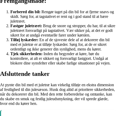
Fremgangsmåde:
Forbered din bil:
Rengør taget på din bil for at fjerne snavs og
skidt. Sørg for, at tagstativet er rent og i god stand til at bære
juletræet.
Fastgør juletræet:
Brug de snore og stropper, du har, til at sikre
juletræet forsvarligt på tagstativet. Vær sikker på, at det er godt
sikret for at undgå eventuelle farer under kørslen.
Tilføj lyskæder:
En af de sjoveste dele af at dekorere din bil
med et juletræ er at tilføje lyskæder. Sørg for, at de er sikret
ordentligt og ikke generer din synlighed, mens du kører.
Tjek sikkerheden:
Inden du begynder at køre, bør du
kontrollere, at alt er sikkert og forsvarligt fastgjort. Undgå at
blokere dine synsfelter eller skabe farlige situationer på vejen.
Afsluttende tanker
At pynte din bil med et juletræ kan virkelig tilføje en ekstra dimension
af festlighed til din julesæson. Husk dog altid at prioritere sikkerheden,
når du dekorerer din bil. Med den rette forberedelse og omtanke, kan
du skabe en smuk og festlig juleudsmykning, der vil sprede glæde,
hvor end du kører hen.