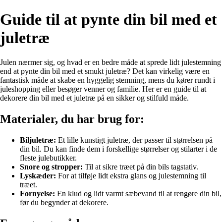
Guide til at pynte din bil med et
juletræ
Julen nærmer sig, og hvad er en bedre måde at sprede lidt julestemning
end at pynte din bil med et smukt juletræ? Det kan virkelig være en
fantastisk måde at skabe en hyggelig stemning, mens du kører rundt i
juleshopping eller besøger venner og familie. Her er en guide til at
dekorere din bil med et juletræ på en sikker og stilfuld måde.
Materialer, du har brug for:
Biljuletræ:
Et lille kunstigt juletræ, der passer til størrelsen på
din bil. Du kan finde dem i forskellige størrelser og stilarter i de
fleste julebutikker.
Snore og stropper:
Til at sikre træet på din bils tagstativ.
Lyskæder:
For at tilføje lidt ekstra glans og julestemning til
træet.
Fornyelse:
En klud og lidt varmt sæbevand til at rengøre din bil,
før du begynder at dekorere.