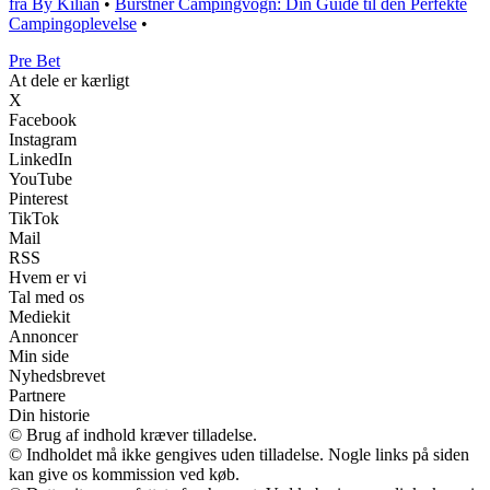
fra By Kilian
•
Burstner Campingvogn: Din Guide til den Perfekte
Campingoplevelse
•
Pre Bet
At dele er kærligt
X
Facebook
Instagram
LinkedIn
YouTube
Pinterest
TikTok
Mail
RSS
Hvem er vi
Tal med os
Mediekit
Annoncer
Min side
Nyhedsbrevet
Partnere
Din historie
© Brug af indhold kræver tilladelse.
© Indholdet må ikke gengives uden tilladelse. Nogle links på siden
kan give os kommission ved køb.