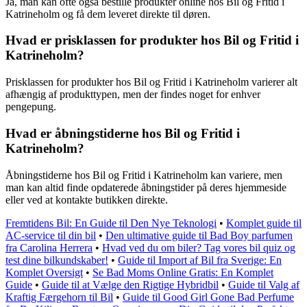
Ja, man kan ofte også bestille produkter online hos Bil og Fritid i
Katrineholm og få dem leveret direkte til døren.
Hvad er prisklassen for produkter hos Bil og Fritid i
Katrineholm?
Prisklassen for produkter hos Bil og Fritid i Katrineholm varierer alt
afhængig af produkttypen, men der findes noget for enhver
pengepung.
Hvad er åbningstiderne hos Bil og Fritid i
Katrineholm?
Åbningstiderne hos Bil og Fritid i Katrineholm kan variere, men
man kan altid finde opdaterede åbningstider på deres hjemmeside
eller ved at kontakte butikken direkte.
Fremtidens Bil: En Guide til Den Nye Teknologi
•
Komplet guide til
AC-service til din bil
•
Den ultimative guide til Bad Boy parfumen
fra Carolina Herrera
•
Hvad ved du om biler? Tag vores bil quiz og
test dine bilkundskaber!
•
Guide til Import af Bil fra Sverige: En
Komplet Oversigt
•
Se Bad Moms Online Gratis: En Komplet
Guide
•
Guide til at Vælge den Rigtige Hybridbil
•
Guide til Valg af
Kraftig Færgehorn til Bil
•
Guide til Good Girl Gone Bad Perfume