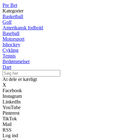
Pre Bet
Kategorier
Basketball
Golf
Amerikansk fodbold
Baseball
Motorsport
Ishockey
Cykling
Tennis
Bedømmelser
Dart
At dele er kærligt
X
Facebook
Instagram
LinkedIn
YouTube
Pinterest
TikTok
Mail
RSS
Log ind