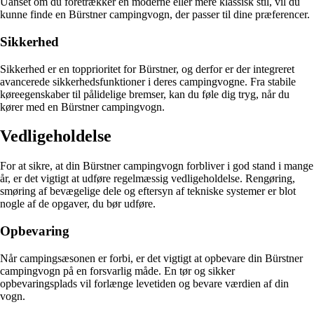
Uanset om du foretrækker en moderne eller mere klassisk stil, vil du
kunne finde en Bürstner campingvogn, der passer til dine præferencer.
Sikkerhed
Sikkerhed er en topprioritet for Bürstner, og derfor er der integreret
avancerede sikkerhedsfunktioner i deres campingvogne. Fra stabile
køreegenskaber til pålidelige bremser, kan du føle dig tryg, når du
kører med en Bürstner campingvogn.
Vedligeholdelse
For at sikre, at din Bürstner campingvogn forbliver i god stand i mange
år, er det vigtigt at udføre regelmæssig vedligeholdelse. Rengøring,
smøring af bevægelige dele og eftersyn af tekniske systemer er blot
nogle af de opgaver, du bør udføre.
Opbevaring
Når camping­sæsonen er forbi, er det vigtigt at opbevare din Bürstner
campingvogn på en forsvarlig måde. En tør og sikker
opbevaringsplads vil forlænge levetiden og bevare værdien af din
vogn.