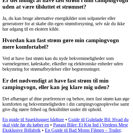
Er det muligt at have fast strøm i min campingvogn
uden at være tilsluttet et strømnet?
Ja, du kan bruge alternative energikilder som solpaneler eller
generatorer for at skabe din egen strømforsyning, selv når du ikke
har adgang til en ekstern kilde.
Hvordan kan fast strøm gøre min campingvogn
mere komfortabel?
Ved at have fast strøm kan du nyde bekvemmeligheder som
varmelegemer, køleskabe, elkedler og elektroniske enheder uden
bekymring for strømafbrydelser eller begrænsninger.
Er det nødvendigt at have fast strøm til min
campingvogn, eller kan jeg klare mig uden?
Det afhænger af dine præferencer og behov, men fast strøm kan øge
komforten og bekvemmeligheden i din campingvognoplevelse samt
give dig større frihed og fleksibilitet under dit ophold.
En guide til Spækhugger bådture
•
Guide til Gulplade Bil: Hvad du
skal vide før du køber en
•
Pagani Biler: Et Kig Ind i Verdens Mest
Eksklusive Bilfabrik
•
En Guide til Bad Moms Filmen – Trailer,