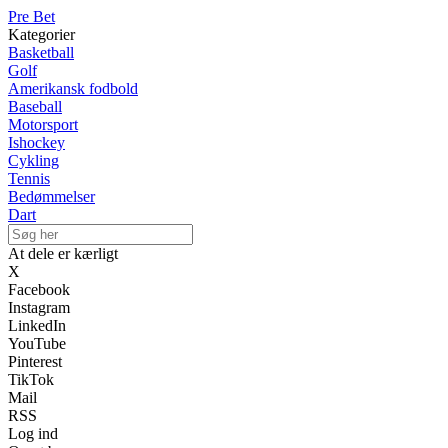
Pre Bet
Kategorier
Basketball
Golf
Amerikansk fodbold
Baseball
Motorsport
Ishockey
Cykling
Tennis
Bedømmelser
Dart
At dele er kærligt
X
Facebook
Instagram
LinkedIn
YouTube
Pinterest
TikTok
Mail
RSS
Log ind