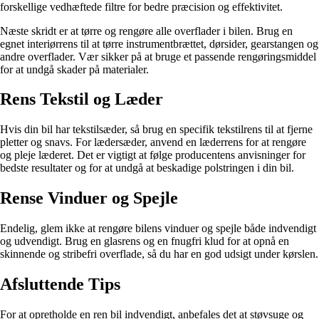
forskellige vedhæftede filtre for bedre præcision og effektivitet.
Næste skridt er at tørre og rengøre alle overflader i bilen. Brug en
egnet interiørrens til at tørre instrumentbrættet, dørsider, gearstangen og
andre overflader. Vær sikker på at bruge et passende rengøringsmiddel
for at undgå skader på materialer.
Rens Tekstil og Læder
Hvis din bil har tekstilsæder, så brug en specifik tekstilrens til at fjerne
pletter og snavs. For lædersæder, anvend en læderrens for at rengøre
og pleje læderet. Det er vigtigt at følge producentens anvisninger for
bedste resultater og for at undgå at beskadige polstringen i din bil.
Rense Vinduer og Spejle
Endelig, glem ikke at rengøre bilens vinduer og spejle både indvendigt
og udvendigt. Brug en glasrens og en fnugfri klud for at opnå en
skinnende og stribefri overflade, så du har en god udsigt under kørslen.
Afsluttende Tips
For at opretholde en ren bil indvendigt, anbefales det at støvsuge og