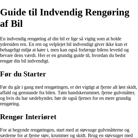
Guide til Indvendig Rengøring
af Bil
En indvendig rengøring af din bil er lige så vigtig som at holde
ydersiden ren. En ren og velplejet bil indvendigt giver ikke kun et
behageligt miljø at køre i, men kan også forlænge bilens levetid og
bevare dens værdi. Her er en grundig guide til, hvordan du bedst
rengør din bil indvendigt.
Før du Starter
Før du går i gang med rengøringen, er det vigtigt at fjerne alt løst skidt,
affald og genstande fra bilen. Tøm handskerummet, fjerne gulvmåtter,
og hvis du har sædehynder, bør de også fjernes for en mere grundig
rengøring.
Rengør Interiøret
For at begynde rengøringen, start med at støvsuge gulvmåtterne og
sæderne for at fjerne støv, krummer og skidt. Brug en støvsuger med