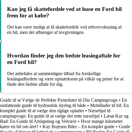
Kan jeg få skattefordele ved at lease en Ford bil
frem for at købe?
Det kan være muligt at få skattefordele ved erhvervsleasing af
en bil, men det afhænger af lovgivningen.
Hvordan finder jeg den bedste leasingaftale for
en Ford bil?
Det anbefales at sammenligne tilbud fra forskellige
leasingudbydere og være opmærksom på vilkår og priser for at
finde den bedste aftale for dig.
Guide til at Vælge de Perfekte Pyntelister til Din Campingvogn
•
En
omfattende guide til hydraulisk styring til både
•
Mobillader til bil: En
komplet guide til at vælge den rigtige oplader
•
Næsehjul til
campingvogn: En guide til at vælge det rette næsehjul
•
Læsø Kur og
Bad: En Guide til Afslapning og Velvære
•
Hvor mange kilometer
kører en bil om året?
•
Kay Bojesen Biler – En komplet guide
•
Guide
til valg af blæser til køleskab i campingvogn
•
Bil Ruder: En Guide til