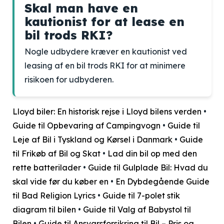
Skal man have en
kautionist for at lease en
bil trods RKI?
Nogle udbydere kræver en kautionist ved
leasing af en bil trods RKI for at minimere
risikoen for udbyderen.
Lloyd biler: En historisk rejse i Lloyd bilens verden
•
Guide til Opbevaring af Campingvogn
•
Guide til
Leje af Bil i Tyskland og Kørsel i Danmark
•
Guide
til Frikøb af Bil og Skat
•
Lad din bil op med den
rette batterilader
•
Guide til Gulplade Bil: Hvad du
skal vide før du køber en
•
En Dybdegående Guide
til Bad Religion Lyrics
•
Guide til 7-polet stik
diagram til bilen
•
Guide til Valg af Babystol til
Bilen
•
Guide til Ansvarsforsikring til Bil – Pris og