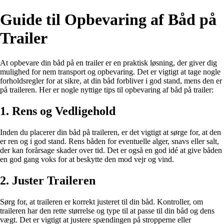
Guide til Opbevaring af Båd på
Trailer
At opbevare din båd på en trailer er en praktisk løsning, der giver dig
mulighed for nem transport og opbevaring. Det er vigtigt at tage nogle
forholdsregler for at sikre, at din båd forbliver i god stand, mens den er
på traileren. Her er nogle nyttige tips til opbevaring af båd på trailer:
1. Rens og Vedligehold
Inden du placerer din båd på traileren, er det vigtigt at sørge for, at den
er ren og i god stand. Rens båden for eventuelle alger, snavs eller salt,
der kan forårsage skader over tid. Det er også en god idé at give båden
en god gang voks for at beskytte den mod vejr og vind.
2. Juster Traileren
Sørg for, at traileren er korrekt justeret til din båd. Kontroller, om
traileren har den rette størrelse og type til at passe til din båd og dens
vægt. Det er vigtigt at justere spændingen på stropperne eller