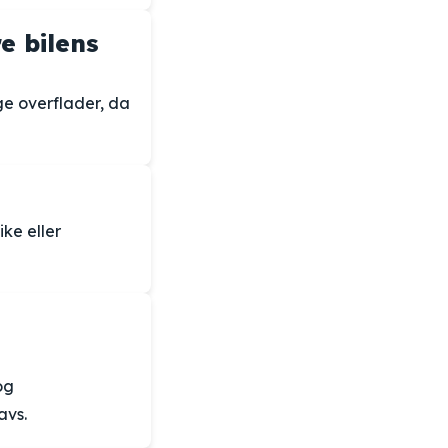
e bilens
ge overflader, da
ike eller
og
avs.