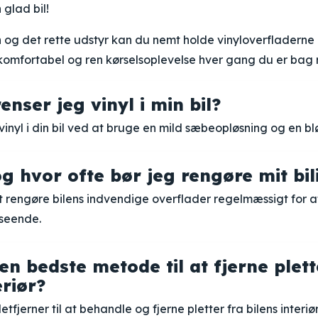
 glad bil!
 og det rette udstyr kan du nemt holde vinyloverfladerne i 
komfortabel og ren kørselsoplevelse hver gang du er bag r
nser jeg vinyl i min bil?
inyl i din bil ved at bruge en mild sæbeopløsning og en bl
g hvor ofte bør jeg rengøre mit bil
 rengøre bilens indvendige overflader regelmæssigt for a
seende.
n bedste metode til at fjerne plett
eriør?
tfjerner til at behandle og fjerne pletter fra bilens interiør