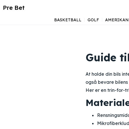
Pre Bet
BASKETBALL
GOLF
AMERIKAN
Guide ti
At holde din bils in
også bevare bilens v
Her er en trin-for-tr
Materiale
Rensningsmidde
Mikrofiberklu