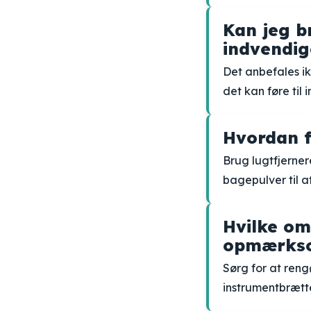
Kan jeg b
indvendig
Det anbefales ik
det kan føre ti
Hvordan fj
Brug lugtfjernere
bagepulver til at 
Hvilke omr
opmærkso
Sørg for at ren
instrumentbrætt