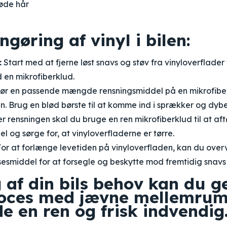
øde hår
engøring af vinyl i bilen:
:
Start med at fjerne løst snavs og støv fra vinyloverflade
d en mikrofiberklud.
ør en passende mængde rensningsmiddel på en mikrofiber
n. Brug en blød børste til at komme ind i sprækker og dybere
er rensningen skal du bruge en ren mikrofiberklud til at a
l og sørge for, at vinyloverfladerne er tørre.
or at forlænge levetiden på vinyloverfladen, kan du over
sesmiddel for at forsegle og beskytte mod fremtidig snavs
 af din bils behov kan du g
oces med jævne mellemrum 
e en ren og frisk indvendig