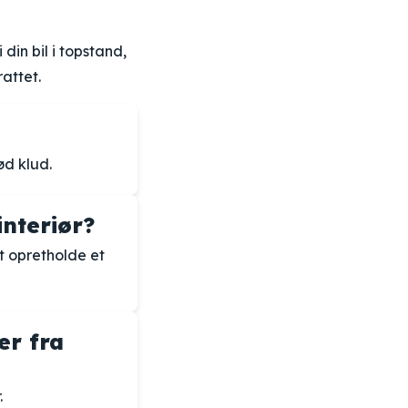
din bil i topstand,
attet.
ød klud.
interiør?
t opretholde et
er fra
.