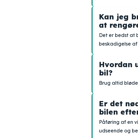
Kan jeg b
at rengøre
Det er bedst at 
beskadigelse af
Hvordan u
bil?
Brug altid bløde
Er det nø
bilen eft
Påføring af en v
udseende og be