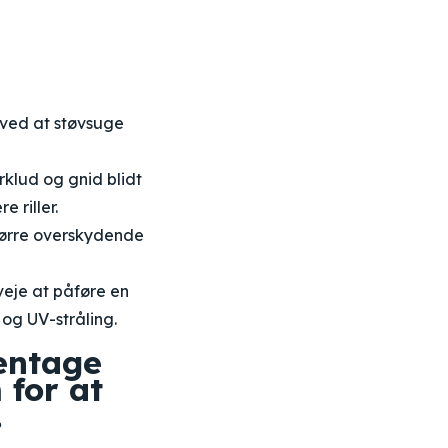
r ved at støvsuge
klud og gnid blidt
 riller.
ftørre overskydende
veje at påføre en
 og UV-stråling.
entage
for at
.