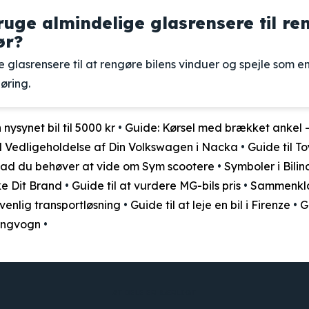
ruge almindelige glasrensere til re
ør?
 glasrensere til at rengøre bilens vinduer og spejle som e
øring.
 nysynet bil til 5000 kr
•
Guide: Kørsel med brækket ankel 
il Vedligeholdelse af Din Volkswagen i Nacka
•
Guide til T
vad du behøver at vide om Sym scootere
•
Symboler i Bili
ke Dit Brand
•
Guide til at vurdere MG-bils pris
•
Sammenklap
øvenlig transportløsning
•
Guide til at leje en bil i Firenze
•
G
ingvogn
•
AT DELE ER KÆRLIGT