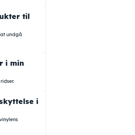
kter til
r at undgå
r i min
ridser.
kyttelse i
vinylens