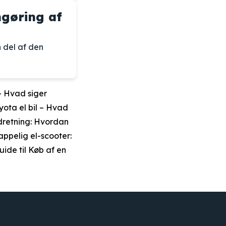
ngøring af
n del af den
– Hvad siger
oyota el bil – Hvad
ndretning: Hvordan
pelig el-scooter:
uide til Køb af en