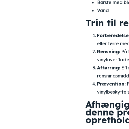
Børste med bl
Vand
Trin til r
Forberedelse
eller tørre me
Rensning:
Påf
vinyloverflade
Aftørring:
Eft
rensningsmidde
Prævention:
F
vinylbeskyttel
Afhængig
denne pr
oprethold