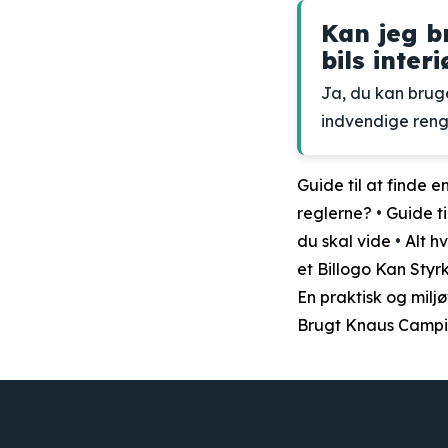
Kan jeg b
bils interi
Ja, du kan bruge
indvendige reng
Guide til at finde en
reglerne?
•
Guide t
du skal vide
•
Alt h
et Billogo Kan Styr
En praktisk og milj
Brugt Knaus Camp