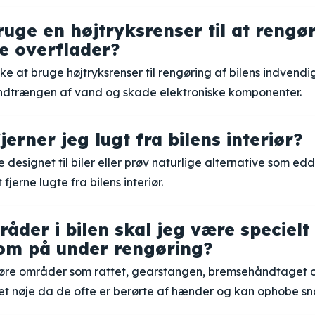
ruge en højtryksrenser til at rengør
e overflader?
ke at bruge højtryksrenser til rengøring af bilens indvendi
l indtrængen af vand og skade elektroniske komponenter.
erner jeg lugt fra bilens interiør?
 designet til biler eller prøv naturlige alternative som edd
fjerne lugte fra bilens interiør.
åder i bilen skal jeg være specielt
m på under rengøring?
gøre områder som rattet, gearstangen, bremsehåndtaget 
et nøje da de ofte er berørte af hænder og kan ophobe sn