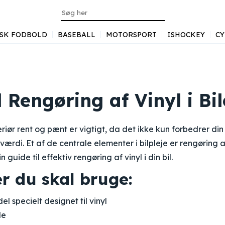
SK FODBOLD
BASEBALL
MOTORSPORT
ISHOCKEY
CY
l Rengøring af Vinyl i Bi
teriør rent og pænt er vigtigt, da det ikke kun forbedrer d
ærdi. Et af de centrale elementer i bilpleje er rengøring a
in guide til effektiv rengøring af vinyl i din bil.
r du skal bruge:
l specielt designet til vinyl
de