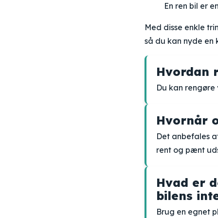
En ren bil er en
Med disse enkle trin
så du kan nyde en 
Hvordan re
Du kan rengøre v
Hvornår o
Det anbefales at
rent og pænt ud
Hvad er de
bilens int
Brug en egnet ple