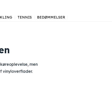
KLING
TENNIS
BEDØMMELSER
len
in køreoplevelse, men
f vinyloverflader.