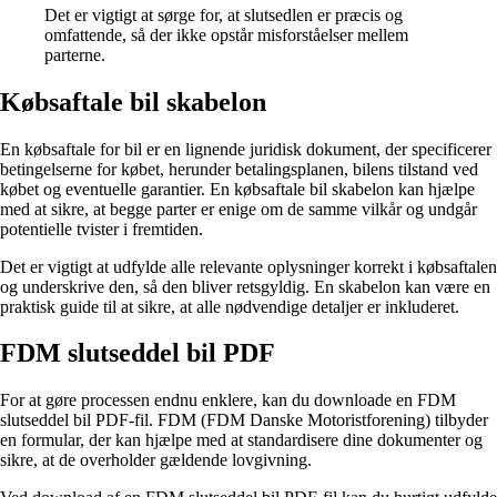
Det er vigtigt at sørge for, at slutsedlen er præcis og
omfattende, så der ikke opstår misforståelser mellem
parterne.
Købsaftale bil skabelon
En købsaftale for bil er en lignende juridisk dokument, der specificerer
betingelserne for købet, herunder betalingsplanen, bilens tilstand ved
købet og eventuelle garantier. En købsaftale bil skabelon kan hjælpe
med at sikre, at begge parter er enige om de samme vilkår og undgår
potentielle tvister i fremtiden.
Det er vigtigt at udfylde alle relevante oplysninger korrekt i købsaftalen
og underskrive den, så den bliver retsgyldig. En skabelon kan være en
praktisk guide til at sikre, at alle nødvendige detaljer er inkluderet.
FDM slutseddel bil PDF
For at gøre processen endnu enklere, kan du downloade en FDM
slutseddel bil PDF-fil. FDM (FDM Danske Motoristforening) tilbyder
en formular, der kan hjælpe med at standardisere dine dokumenter og
sikre, at de overholder gældende lovgivning.