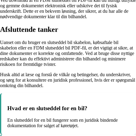
Ved download af en FDM slutseddel bil PDF-fil kan du hurtigt udfylde
og gemme dokumentet elektronisk eller udskrive det til fysisk
underskrift. Dette er en bekvem løsning, der sikrer, at du har alle de
nødvendige dokumenter klar til din bilhandel.
Afsluttende tanker
Uanset om du bruger en slutseddel bil skabelon, købsaftale bil
skabelon eller en FDM slutseddel bil PDF-fil, er det vigtigt at sikre, at
dine dokumenter er korrekte og omfattende. Ved at bruge disse nyttige
redskaber kan du effektivt administrere din bilhandel og minimere
risikoen for fremtidige tvister.
Husk altid at læse og forstå de vilkår og betingelser, du underskriver,
og sørg for at konsultere en juridisk professionel, hvis der er spørgsmål
omkring din bilhandel.
Hvad er en slutseddel for en bil?
En slutseddel for en bil fungerer som en juridisk bindende
dokumentation for salget af køretøjet.