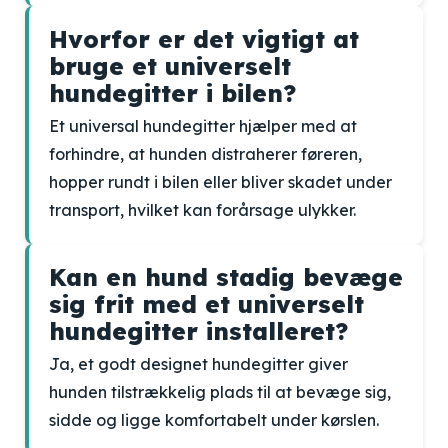
Hvorfor er det vigtigt at
bruge et universelt
hundegitter i bilen?
Et universal hundegitter hjælper med at
forhindre, at hunden distraherer føreren,
hopper rundt i bilen eller bliver skadet under
transport, hvilket kan forårsage ulykker.
Kan en hund stadig bevæge
sig frit med et universelt
hundegitter installeret?
Ja, et godt designet hundegitter giver
hunden tilstrækkelig plads til at bevæge sig,
sidde og ligge komfortabelt under kørslen.