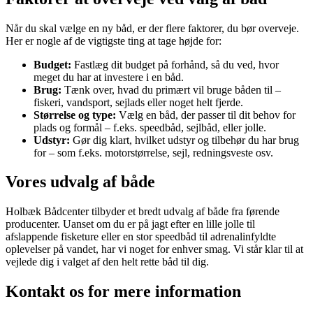
Når du skal vælge en ny båd, er der flere faktorer, du bør overveje.
Her er nogle af de vigtigste ting at tage højde for:
Budget:
Fastlæg dit budget på forhånd, så du ved, hvor
meget du har at investere i en båd.
Brug:
Tænk over, hvad du primært vil bruge båden til –
fiskeri, vandsport, sejlads eller noget helt fjerde.
Størrelse og type:
Vælg en båd, der passer til dit behov for
plads og formål – f.eks. speedbåd, sejlbåd, eller jolle.
Udstyr:
Gør dig klart, hvilket udstyr og tilbehør du har brug
for – som f.eks. motorstørrelse, sejl, redningsveste osv.
Vores udvalg af både
Holbæk Bådcenter tilbyder et bredt udvalg af både fra førende
producenter. Uanset om du er på jagt efter en lille jolle til
afslappende fisketure eller en stor speedbåd til adrenalinfyldte
oplevelser på vandet, har vi noget for enhver smag. Vi står klar til at
vejlede dig i valget af den helt rette båd til dig.
Kontakt os for mere information