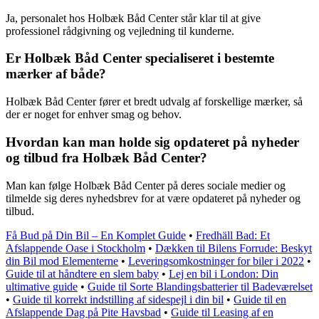
Ja, personalet hos Holbæk Båd Center står klar til at give
professionel rådgivning og vejledning til kunderne.
Er Holbæk Båd Center specialiseret i bestemte
mærker af både?
Holbæk Båd Center fører et bredt udvalg af forskellige mærker, så
der er noget for enhver smag og behov.
Hvordan kan man holde sig opdateret på nyheder
og tilbud fra Holbæk Båd Center?
Man kan følge Holbæk Båd Center på deres sociale medier og
tilmelde sig deres nyhedsbrev for at være opdateret på nyheder og
tilbud.
Få Bud på Din Bil – En Komplet Guide
•
Fredhäll Bad: Et
Afslappende Oase i Stockholm
•
Dækken til Bilens Forrude: Beskyt
din Bil mod Elementerne
•
Leveringsomkostninger for biler i 2022
•
Guide til at håndtere en slem baby
•
Lej en bil i London: Din
ultimative guide
•
Guide til Sorte Blandingsbatterier til Badeværelset
•
Guide til korrekt indstilling af sidespejl i din bil
•
Guide til en
Afslappende Dag på Pite Havsbad
•
Guide til Leasing af en