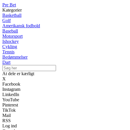
Pre Bet
Kategorier
Basketball
Golf
Amerikansk fodbold
Baseball
Motorsport
Ishockey
Cykling
Tennis
Bedømmelser
Dart
At dele er kærligt
X
Facebook
Instagram
LinkedIn
YouTube
Pinterest
TikTok
Mail
RSS
Log ind