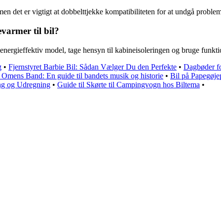
 men det er vigtigt at dobbelttjekke kompatibiliteten for at undgå problem
armer til bil?
nergieffektiv model, tage hensyn til kabineisoleringen og bruge funktio
g
•
Fjernstyret Barbie Bil: Sådan Vælger Du den Perfekte
•
Dagbøder fo
Omens Band: En guide til bandets musik og historie
•
Bil på Papegøjep
ing og Udregning
•
Guide til Skørte til Campingvogn hos Biltema
•