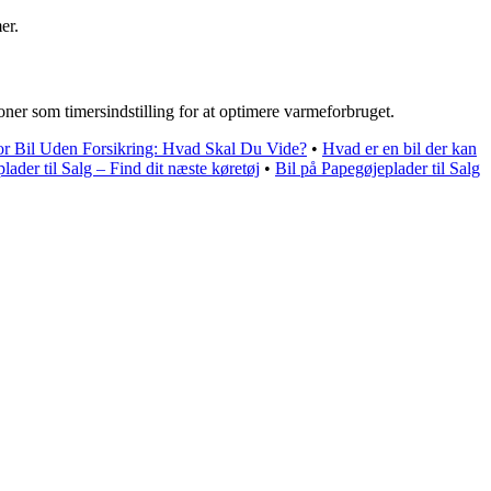
er.
ner som timersindstilling for at optimere varmeforbruget.
r Bil Uden Forsikring: Hvad Skal Du Vide?
•
Hvad er en bil der kan
lader til Salg – Find dit næste køretøj
•
Bil på Papegøjeplader til Salg