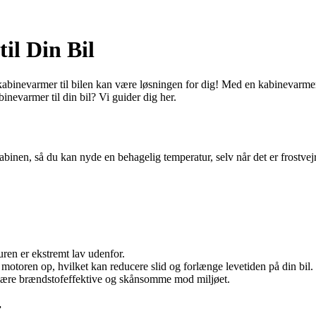
il Din Bil
n kabinevarmer til bilen kan være løsningen for dig! Med en kabinevarme
nevarmer til din bil? Vi guider dig her.
kabinen, så du kan nyde en behagelig temperatur, selv når det er frostve
ren er ekstremt lav udenfor.
toren op, hvilket kan reducere slid og forlænge levetiden på din bil.
være brændstofeffektive og skånsomme mod miljøet.
r