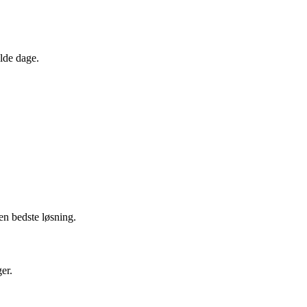
lde dage.
en bedste løsning.
er.