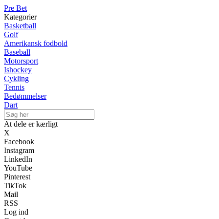
Pre Bet
Kategorier
Basketball
Golf
Amerikansk fodbold
Baseball
Motorsport
Ishockey
Cykling
Tennis
Bedømmelser
Dart
At dele er kærligt
X
Facebook
Instagram
LinkedIn
YouTube
Pinterest
TikTok
Mail
RSS
Log ind