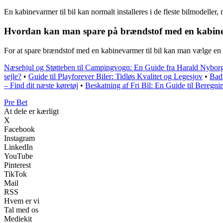
En kabinevarmer til bil kan normalt installeres i de fleste bilmodeller,
Hvordan kan man spare på brændstof med en kabinev
For at spare brændstof med en kabinevarmer til bil kan man vælge en e
Næsehjul og Støtteben til Campingvogn: En Guide fra Harald Nybor
sejle?
•
Guide til Playforever Biler: Tidløs Kvalitet og Legesjov
•
Bad 
– Find dit næste køretøj
•
Beskatning af Fri Bil: En Guide til Beregn
Pre Bet
At dele er kærligt
X
Facebook
Instagram
LinkedIn
YouTube
Pinterest
TikTok
Mail
RSS
Hvem er vi
Tal med os
Mediekit