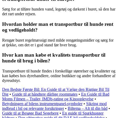
Sørg for at tilføre hunden vand, legetøj og dækent i buret, så den har
det rart under rejsen.
Hvordan holder man et transportbur til hunde rent
og vedligeholdt?
Rengør buret regelmæssigt med milde rengøringsmidler og sørg for
at tjekke, om det er i god stand før hver brug.
Hvor kan man købe et kvalitets transportbur til
hunde til brug i bilen?
Transportbure til hunde findes i forskellige størrelser og kvaliteter og
kan købes hos dyrehandlere, online butikker og andre forhandlere af
dyreudstyr.
Den Bedste Første Bil: En Guide til at Vælge den Rigtige Bil Til
Dig
•
Guide til at håndtere dårlige roommates
•
En Guide til Bad
Moms Filmen – Trailer, IMDb-rating og Kinooplevelse
•
Betydningen af bilens instrumentpanel-symboler
•
Sikring mod
indbrud i bil og relevante forsikringer
•
Biltema – Alt til din båd
•
Guide til at Besøge Bad Segeberg
•
En guide til Spækhugger
bådture
•
Den ultimative guide til dit DAF-bil vedligeholdelse
•