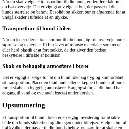
Når du skal vælge et transportbur til din hund, er der flere faktorer,
du bør overveje. Det er vigtigt at vælge et bur, der passer til din
hunds størrelse og behov. Et solidt og sikkert bur er afgørende for at
undgå skader i tilfælde af en ulykke.
Transportbur til hund i bilen
Når du leder efter et transportbur til din hund, bør du overveje burets
størrelse og materiale. Et bur lavet af robuste materialer som metal
eller hård plastik er at foretrække, da det giver den bedste
beskyttelse i tilfælde af kollision.
Skab en behagelig atmosfære i buret
Det er vigtigt at sørge for, at din hund føler sig tryg og komfortabel i
sit transportbur. Placer en blød pude eller et tæppe i bunden af buret
for at skabe en hyggelig atmosfære. Sørg også for, at din hund har
adgang til vand og eventuelt legetøj under kørslen.
Opsummering
Et transportbur til hund i bilen er en vigtig investering for at sikre
både din hunds sikkerhed og din egen under bilrejser. Vælg et bur af
høj kvalitet, der passer til din hunds behov, og sørg for at skabe en