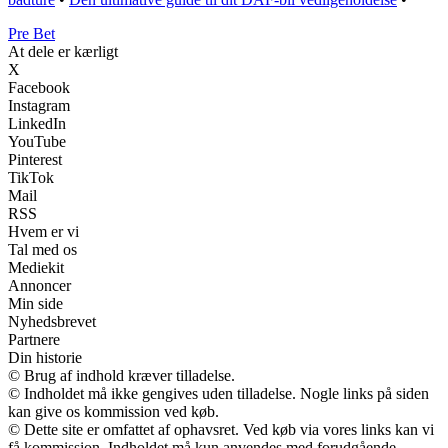
Pre Bet
At dele er kærligt
X
Facebook
Instagram
LinkedIn
YouTube
Pinterest
TikTok
Mail
RSS
Hvem er vi
Tal med os
Mediekit
Annoncer
Min side
Nyhedsbrevet
Partnere
Din historie
© Brug af indhold kræver tilladelse.
© Indholdet må ikke gengives uden tilladelse. Nogle links på siden
kan give os kommission ved køb.
© Dette site er omfattet af ophavsret. Ved køb via vores links kan vi
få kommission. Indholdet må kun anvendes med forudgående