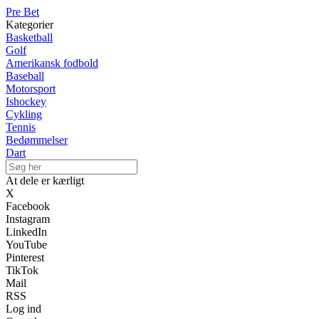
Pre Bet
Kategorier
Basketball
Golf
Amerikansk fodbold
Baseball
Motorsport
Ishockey
Cykling
Tennis
Bedømmelser
Dart
At dele er kærligt
X
Facebook
Instagram
LinkedIn
YouTube
Pinterest
TikTok
Mail
RSS
Log ind