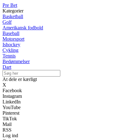
Pre Bet
Kategorier
Basketball
Golf
Amerikansk fodbold
Baseball
Motorsport
Ishockey
Cykling
Tennis
Bedømmelser
Dart
At dele er kærligt
X
Facebook
Instagram
LinkedIn
YouTube
Pinterest
TikTok
Mail
RSS
Log ind