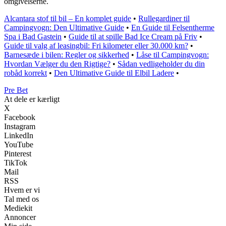
omgivelserne.
Alcantara stof til bil – En komplet guide
•
Rullegardiner til
Campingvogn: Den Ultimative Guide
•
En Guide til Felsentherme
Spa i Bad Gastein
•
Guide til at spille Bad Ice Cream på Friv
•
Guide til valg af leasingbil: Fri kilometer eller 30.000 km?
•
Barnesæde i bilen: Regler og sikkerhed
•
Låse til Campingvogn:
Hvordan Vælger du den Rigtige?
•
Sådan vedligeholder du din
robåd korrekt
•
Den Ultimative Guide til Elbil Ladere
•
Pre Bet
At dele er kærligt
X
Facebook
Instagram
LinkedIn
YouTube
Pinterest
TikTok
Mail
RSS
Hvem er vi
Tal med os
Mediekit
Annoncer