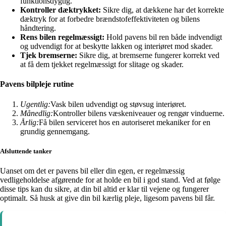
funktionsdygtig.
Kontroller dæktrykket:
Sikre dig, at dækkene har det korrekte
dæktryk for at forbedre brændstofeffektiviteten og bilens
håndtering.
Rens bilen regelmæssigt:
Hold pavens bil ren både indvendigt
og udvendigt for at beskytte lakken og interiøret mod skader.
Tjek bremserne:
Sikre dig, at bremserne fungerer korrekt ved
at få dem tjekket regelmæssigt for slitage og skader.
Pavens bilpleje rutine
Ugentlig:
Vask bilen udvendigt og støvsug interiøret.
Månedlig:
Kontroller bilens væskeniveauer og rengør vinduerne.
Årlig:
Få bilen serviceret hos en autoriseret mekaniker for en
grundig gennemgang.
Afsluttende tanker
Uanset om det er pavens bil eller din egen, er regelmæssig
vedligeholdelse afgørende for at holde en bil i god stand. Ved at følge
disse tips kan du sikre, at din bil altid er klar til vejene og fungerer
optimalt. Så husk at give din bil kærlig pleje, ligesom pavens bil får.