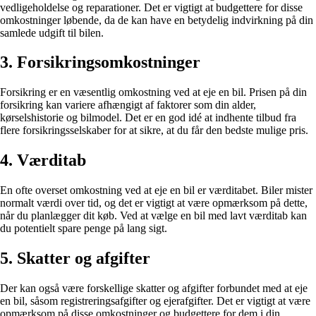
vedligeholdelse og reparationer. Det er vigtigt at budgettere for disse
omkostninger løbende, da de kan have en betydelig indvirkning på din
samlede udgift til bilen.
3. Forsikringsomkostninger
Forsikring er en væsentlig omkostning ved at eje en bil. Prisen på din
forsikring kan variere afhængigt af faktorer som din alder,
kørselshistorie og bilmodel. Det er en god idé at indhente tilbud fra
flere forsikringsselskaber for at sikre, at du får den bedste mulige pris.
4. Værditab
En ofte overset omkostning ved at eje en bil er værditabet. Biler mister
normalt værdi over tid, og det er vigtigt at være opmærksom på dette,
når du planlægger dit køb. Ved at vælge en bil med lavt værditab kan
du potentielt spare penge på lang sigt.
5. Skatter og afgifter
Der kan også være forskellige skatter og afgifter forbundet med at eje
en bil, såsom registreringsafgifter og ejerafgifter. Det er vigtigt at være
opmærksom på disse omkostninger og budgettere for dem i din