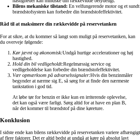
hastigheder kan mindske din rækkevidde betydeligt.
Bilens mekaniske tilstand:
En velfungerende motor og et sundt
brændstofsystem kan forbedre din brændstofeffektivitet.
Råd til at maksimere din rækkevidde på reservetanken
For at sikre, at du kommer så langt som muligt på reservetanken, kan
du overveje følgende:
Kør jævnt og økonomisk:
Undgå hurtige accelerationer og høj
hastighed.
Hold din bil vedligeholdt:
Regelmæssig service og
vedligeholdelse kan forbedre din brændstofeffektivitet.
Vær opmærksom på advarselssignaler:
Hvis din benzinmåler
begynder at nærme sig E, så sørg for at finde den nærmeste
tankstation i god tid.
At løbe tør for benzin er ikke kun en irriterende oplevelse,
det kan også være farligt. Sørg altid for at have en plan B,
når det kommer til brændstof på dine køreture.
Konklusion
I sidste ende kan bilens rækkevidde på reservetanken variere afhængigt
af flere faktorer. Det er altid bedst at undgå at køre på absolut lavt