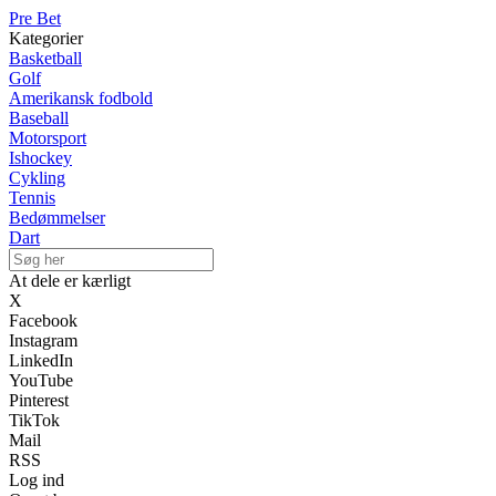
Pre Bet
Kategorier
Basketball
Golf
Amerikansk fodbold
Baseball
Motorsport
Ishockey
Cykling
Tennis
Bedømmelser
Dart
At dele er kærligt
X
Facebook
Instagram
LinkedIn
YouTube
Pinterest
TikTok
Mail
RSS
Log ind