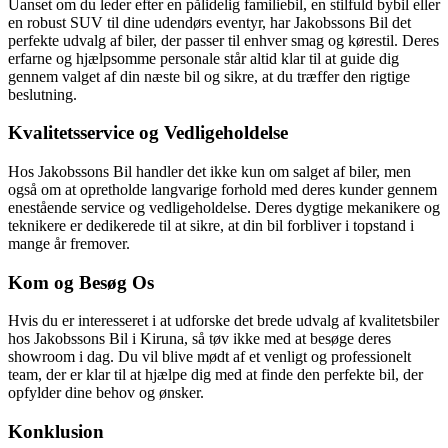
Uanset om du leder efter en pålidelig familiebil, en stilfuld bybil eller
en robust SUV til dine udendørs eventyr, har Jakobssons Bil det
perfekte udvalg af biler, der passer til enhver smag og kørestil. Deres
erfarne og hjælpsomme personale står altid klar til at guide dig
gennem valget af din næste bil og sikre, at du træffer den rigtige
beslutning.
Kvalitetsservice og Vedligeholdelse
Hos Jakobssons Bil handler det ikke kun om salget af biler, men
også om at opretholde langvarige forhold med deres kunder gennem
enestående service og vedligeholdelse. Deres dygtige mekanikere og
teknikere er dedikerede til at sikre, at din bil forbliver i topstand i
mange år fremover.
Kom og Besøg Os
Hvis du er interesseret i at udforske det brede udvalg af kvalitetsbiler
hos Jakobssons Bil i Kiruna, så tøv ikke med at besøge deres
showroom i dag. Du vil blive mødt af et venligt og professionelt
team, der er klar til at hjælpe dig med at finde den perfekte bil, der
opfylder dine behov og ønsker.
Konklusion