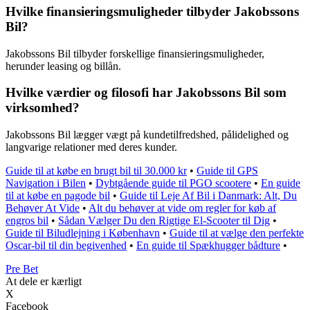
Hvilke finansieringsmuligheder tilbyder Jakobssons
Bil?
Jakobssons Bil tilbyder forskellige finansieringsmuligheder,
herunder leasing og billån.
Hvilke værdier og filosofi har Jakobssons Bil som
virksomhed?
Jakobssons Bil lægger vægt på kundetilfredshed, pålidelighed og
langvarige relationer med deres kunder.
Guide til at købe en brugt bil til 30.000 kr
•
Guide til GPS
Navigation i Bilen
•
Dybtgående guide til PGO scootere
•
En guide
til at købe en pagode bil
•
Guide til Leje Af Bil i Danmark: Alt, Du
Behøver At Vide
•
Alt du behøver at vide om regler for køb af
engros bil
•
Sådan Vælger Du den Rigtige El-Scooter til Dig
•
Guide til Biludlejning i København
•
Guide til at vælge den perfekte
Oscar-bil til din begivenhed
•
En guide til Spækhugger bådture
•
Pre Bet
At dele er kærligt
X
Facebook