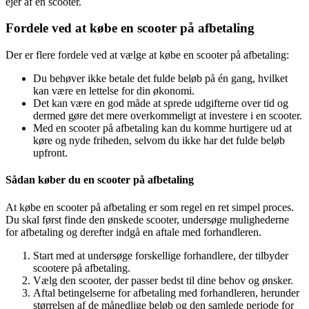
ejer af en scooter.
Fordele ved at købe en scooter på afbetaling
Der er flere fordele ved at vælge at købe en scooter på afbetaling:
Du behøver ikke betale det fulde beløb på én gang, hvilket
kan være en lettelse for din økonomi.
Det kan være en god måde at sprede udgifterne over tid og
dermed gøre det mere overkommeligt at investere i en scooter.
Med en scooter på afbetaling kan du komme hurtigere ud at
køre og nyde friheden, selvom du ikke har det fulde beløb
upfront.
Sådan køber du en scooter på afbetaling
At købe en scooter på afbetaling er som regel en ret simpel proces.
Du skal først finde den ønskede scooter, undersøge mulighederne
for afbetaling og derefter indgå en aftale med forhandleren.
Start med at undersøge forskellige forhandlere, der tilbyder
scootere på afbetaling.
Vælg den scooter, der passer bedst til dine behov og ønsker.
Aftal betingelserne for afbetaling med forhandleren, herunder
størrelsen af de månedlige beløb og den samlede periode for