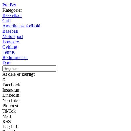
Pre Bet
Kategorier
Basketball
Golf
Amerikansk fodbold
Baseball
Motorsport
Ishockey
Cykling
Tennis
Bedømmelser
Dart
At dele er kærligt
X
Facebook
Instagram
LinkedIn
YouTube
Pinterest
TikTok
Mail
RSS
Log ind