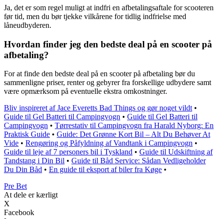
Ja, det er som regel muligt at indfri en afbetalingsaftale for scooteren
før tid, men du bør tjekke vilkårene for tidlig indfrielse med
låneudbyderen.
Hvordan finder jeg den bedste deal på en scooter på
afbetaling?
For at finde den bedste deal på en scooter på afbetaling bør du
sammenligne priser, renter og gebyrer fra forskellige udbydere samt
være opmærksom på eventuelle ekstra omkostninger.
Bliv inspireret af Jace Everetts Bad Things og gør noget vildt
•
Guide til Gel Batteri til Campingvogn
•
Guide til Gel Batteri til
Campingvogn
•
Tørrestativ til Campingvogn fra Harald Nyborg: En
Praktisk Guide
•
Guide: Det Grønne Kort Bil – Alt Du Behøver At
Vide
•
Rengøring og Påfyldning af Vandtank i Campingvogn
•
Guide til leje af 7 personers bil i Tyskland
•
Guide til Udskiftning af
Tandstang i Din Bil
•
Guide til Båd Service: Sådan Vedligeholder
Du Din Båd
•
En guide til eksport af biler fra Køge
•
Pre Bet
At dele er kærligt
X
Facebook