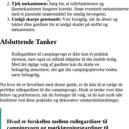
Tjek mekanismen:
Sørg for, at rullefunktionen og
låsemekanismen fungerer korrekt. Smør eventuelt mekanismerne
med et passende smøremiddel for smidig bevægelse.
Undgå skarpe genstande:
Vær forsigtig, når du åbner og
lukker dine gardiner for at undgå skader på stoffet og
mekanismen.
Afsluttende Tanker
Rullegardiner til campingvogn er ikke kun et praktisk
element, men også en stilfuld tilføjelse til din mobile bolig.
Med det rigtige valg af gardiner kan du skabe en
behagelig atmosfære, der gør din campingoplevelse endnu
mere behagelig.
Nu hvor du er bevæbnet med denne guide, er du klar til at vælge de
perfekte rullegardiner til din campingvogn. Husk at tænke over dine
behov og præferencer, når du foretager dit valg, så du kan nyde alle
fordelene ved disse praktiske og dekorative vinduesbeklædninger.
Hvad er forskellen mellem rullegardiner til
campingvogn og mørklægningsgardiner til