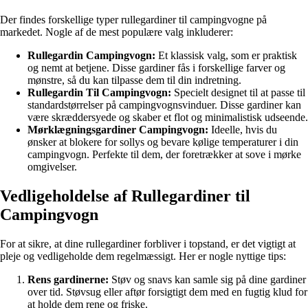
Der findes forskellige typer rullegardiner til campingvogne på
markedet. Nogle af de mest populære valg inkluderer:
Rullegardin Campingvogn:
Et klassisk valg, som er praktisk
og nemt at betjene. Disse gardiner fås i forskellige farver og
mønstre, så du kan tilpasse dem til din indretning.
Rullegardin Til Campingvogn:
Specielt designet til at passe til
standardstørrelser på campingvognsvinduer. Disse gardiner kan
være skræddersyede og skaber et flot og minimalistisk udseende.
Mørklægningsgardiner Campingvogn:
Ideelle, hvis du
ønsker at blokere for sollys og bevare kølige temperaturer i din
campingvogn. Perfekte til dem, der foretrækker at sove i mørke
omgivelser.
Vedligeholdelse af Rullegardiner til
Campingvogn
For at sikre, at dine rullegardiner forbliver i topstand, er det vigtigt at
pleje og vedligeholde dem regelmæssigt. Her er nogle nyttige tips:
Rens gardinerne:
Støv og snavs kan samle sig på dine gardiner
over tid. Støvsug eller aftør forsigtigt dem med en fugtig klud for
at holde dem rene og friske.