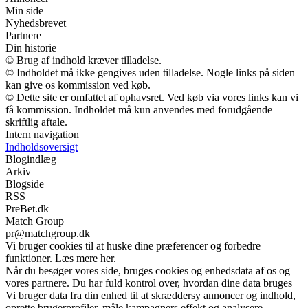
Min side
Nyhedsbrevet
Partnere
Din historie
© Brug af indhold kræver tilladelse.
© Indholdet må ikke gengives uden tilladelse. Nogle links på siden
kan give os kommission ved køb.
© Dette site er omfattet af ophavsret. Ved køb via vores links kan vi
få kommission. Indholdet må kun anvendes med forudgående
skriftlig aftale.
Intern navigation
Indholdsoversigt
Blogindlæg
Arkiv
Blogside
RSS
PreBet.dk
Match Group
pr@matchgroup.dk
Vi bruger cookies til at huske dine præferencer og forbedre
funktioner. Læs mere her.
Når du besøger vores side, bruges cookies og enhedsdata af os og
vores partnere. Du har fuld kontrol over, hvordan dine data bruges
Vi bruger data fra din enhed til at skræddersy annoncer og indhold,
oprette brugerprofiler, måle kampagners effekt og analysere