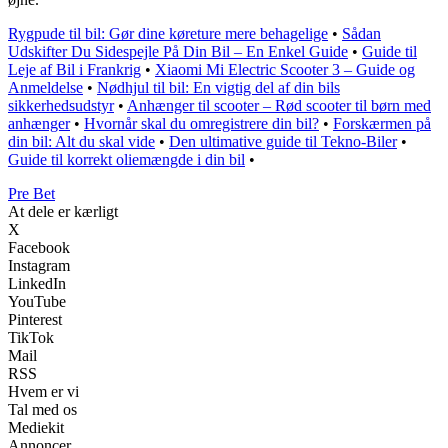
Rygpude til bil: Gør dine køreture mere behagelige
•
Sådan
Udskifter Du Sidespejle På Din Bil – En Enkel Guide
•
Guide til
Leje af Bil i Frankrig
•
Xiaomi Mi Electric Scooter 3 – Guide og
Anmeldelse
•
Nødhjul til bil: En vigtig del af din bils
sikkerhedsudstyr
•
Anhænger til scooter – Rød scooter til børn med
anhænger
•
Hvornår skal du omregistrere din bil?
•
Forskærmen på
din bil: Alt du skal vide
•
Den ultimative guide til Tekno-Biler
•
Guide til korrekt oliemængde i din bil
•
Pre Bet
At dele er kærligt
X
Facebook
Instagram
LinkedIn
YouTube
Pinterest
TikTok
Mail
RSS
Hvem er vi
Tal med os
Mediekit
Annoncer