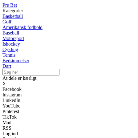
Pre Bet
Kategorier
Basketball
Golf
Amerikansk fodbold
Baseball
Motorsport
Ishockey
Cykling
Tennis
Bedømmelser
Dart
At dele er kærligt
X
Facebook
Instagram
LinkedIn
YouTube
Pinterest
TikTok
Mail
RSS
Log ind