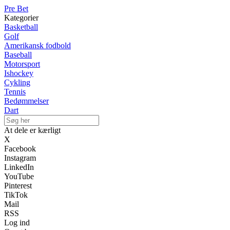
Pre Bet
Kategorier
Basketball
Golf
Amerikansk fodbold
Baseball
Motorsport
Ishockey
Cykling
Tennis
Bedømmelser
Dart
At dele er kærligt
X
Facebook
Instagram
LinkedIn
YouTube
Pinterest
TikTok
Mail
RSS
Log ind