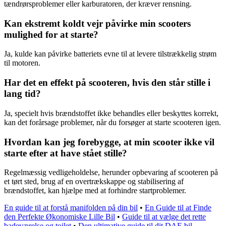
tændrørsproblemer eller karburatoren, der kræver rensning.
Kan ekstremt koldt vejr påvirke min scooters
mulighed for at starte?
Ja, kulde kan påvirke batteriets evne til at levere tilstrækkelig strøm
til motoren.
Har det en effekt på scooteren, hvis den står stille i
lang tid?
Ja, specielt hvis brændstoffet ikke behandles eller beskyttes korrekt,
kan det forårsage problemer, når du forsøger at starte scooteren igen.
Hvordan kan jeg forebygge, at min scooter ikke vil
starte efter at have stået stille?
Regelmæssig vedligeholdelse, herunder opbevaring af scooteren på
et tørt sted, brug af en overtrækskappe og stabilisering af
brændstoffet, kan hjælpe med at forhindre startproblemer.
En guide til at forstå manifolden på din bil
•
En Guide til at Finde
den Perfekte Økonomiske Lille Bil
•
Guide til at vælge det rette
badeværelse og toilet
•
Den ultimative guide til dit DAF-bil