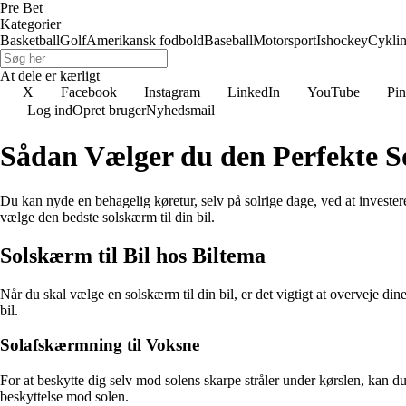
Pre Bet
Kategorier
Basketball
Golf
Amerikansk fodbold
Baseball
Motorsport
Ishockey
Cykli
At dele er kærligt
X
Facebook
Instagram
LinkedIn
YouTube
Pin
Log ind
Opret bruger
Nyhedsmail
Sådan Vælger du den Perfekte So
Du kan nyde en behagelig køretur, selv på solrige dage, ved at investere
vælge den bedste solskærm til din bil.
Solskærm til Bil hos Biltema
Når du skal vælge en solskærm til din bil, er det vigtigt at overveje din
bil.
Solafskærmning til Voksne
For at beskytte dig selv mod solens skarpe stråler under kørslen, kan d
beskyttelse mod solen.