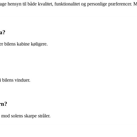
t tage hensyn til både kvalitet, funktionalitet og personlige præference
ma?
er bilens kabine køligere.
i bilens vinduer.
rn?
n mod solens skarpe stråler.