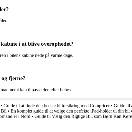
ler?
åler.
 kabine i at blive overophedet?
turen i bilens kabine nede på varme dage.
e og fjerne?
 så man nemt kan tilpasse den efter behov.
•
Guide til at finde den bedste bilforsikring med Compricer
•
Guide til
 Bil
•
En komplet guide til at vælge den perfekte iPad-holder til din bil
orhandler i Nord
•
Guide til Vælg den Rigtige Bil, som Børn Kan Køre