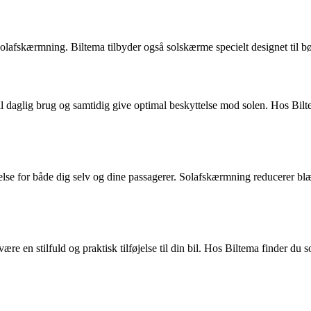
g solafskærmning. Biltema tilbyder også solskærme specielt designet til b
e til daglig brug og samtidig give optimal beskyttelse mod solen. Hos Bi
lse for både dig selv og dine passagerer. Solafskærmning reducerer blæ
e en stilfuld og praktisk tilføjelse til din bil. Hos Biltema finder du 