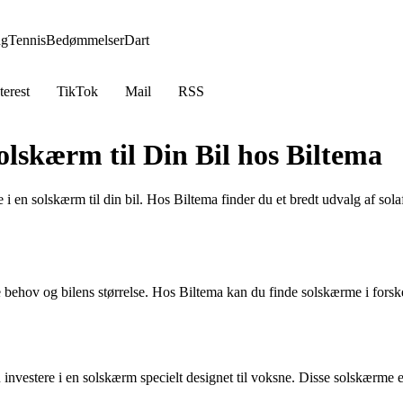
ng
Tennis
Bedømmelser
Dart
terest
TikTok
Mail
RSS
lskærm til Din Bil hos Biltema
 i en solskærm til din bil. Hos Biltema finder du et bredt udvalg af sol
e behov og bilens størrelse. Hos Biltema kan du finde solskærme i forskel
u investere i en solskærm specielt designet til voksne. Disse solskærme