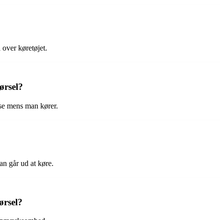
l over køretøjet.
ørsel?
pise mens man kører.
?
an går ud at køre.
ørsel?