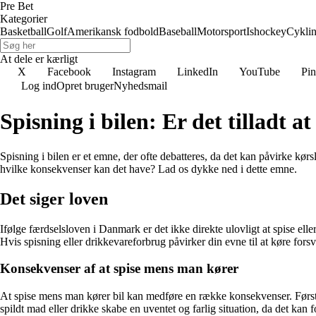
Pre Bet
Kategorier
Basketball
Golf
Amerikansk fodbold
Baseball
Motorsport
Ishockey
Cykli
At dele er kærligt
X
Facebook
Instagram
LinkedIn
YouTube
Pin
Log ind
Opret bruger
Nyhedsmail
Spisning i bilen: Er det tilladt 
Spisning i bilen er et emne, der ofte debatteres, da det kan påvirke k
hvilke konsekvenser kan det have? Lad os dykke ned i dette emne.
Det siger loven
Ifølge færdselsloven i Danmark er det ikke direkte ulovligt at spise elle
Hvis spisning eller drikkevareforbrug påvirker din evne til at køre fors
Konsekvenser af at spise mens man kører
At spise mens man kører bil kan medføre en række konsekvenser. Først 
spildt mad eller drikke skabe en uventet og farlig situation, da det kan 