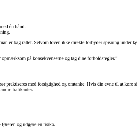
 med én hånd.
sning.
r man er bag rattet. Selvom loven ikke direkte forbyder spisning under kør
ær opmærksom på konsekvenserne og tag dine forholdsregler.”
bør praktiseres med forsigtighed og omtanke. Hvis din evne til at køre s
 andre trafikanter.
e føreren og udgøre en risiko.