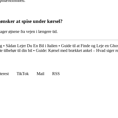
l opmærksomhed.
nsker at spise under kørsel?
ager øjnene fra vejen i længere tid.
rg
•
Sådan Lejer Du En Bil i Italien
•
Guide til at Finde og Leje en Ghos
 tilbehør til din bil
•
Guide: Kørsel med brækket ankel – Hvad siger r
terest
TikTok
Mail
RSS