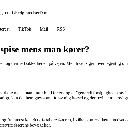
ng
Tennis
Bedømmelser
Dart
terest
TikTok
Mail
RSS
at spise mens man kører?
ørslen og dermed sikkerheden på vejen. Men hvad siger loven egentlig o
r drikke mens man kører bil. Der er dog et ”generelt forsigtighedskrav”, 
varligt, kan det betragtes som uforsvarlig kørsel og dermed være ulovligt
og fremmest kan det distrahere føreren, hvilket kan resultere i nedsa
forstyrre førerens bevægelser.