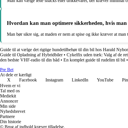
Man kan vælge lette snacks eller drikkevarer, der kræver minima
Hvordan kan man optimere sikkerheden, hvis man ø
Man bør sikre sig, at maden er nem at spise og ikke kræver at man t
Guide til at vælge det rigtige hundetilbehør til din bil hos Harald Nybo
Guide til Opladning af Hybridbiler
•
Cykelfix uden træk: Valg af de rette
den bedste VHF-radio til din båd
•
En komplet guide til rudelim til bil
•
Pre Bet
At dele er kærligt
X
Facebook
Instagram
LinkedIn
YouTube
Pin
Hvem er vi
Tal med os
Mediekit
Annoncer
Min side
Nyhedsbrevet
Partnere
Din historie
© Brug af indhold kræver tilladelse.