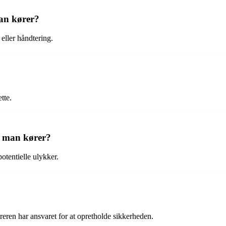
man kører?
ller håndtering.
tte.
s man kører?
otentielle ulykker.
reren har ansvaret for at opretholde sikkerheden.