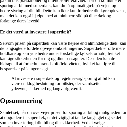
på din bils præstationer og brændstofeffektivitet. Når du kombinerer
sporing af bil med superdæk, kan du få optimalt greb på vejen og
bedre styring af din bil. Dette kan ikke kun forbedre din køreoplevelse,
men det kan også hjælpe med at minimere slid på dine dæk og
forlænge deres levetid.
Er det værd at investere i superdæk?
Selvom prisen på superdæk kan være højere end almindelige dæk, kan
de langsigtede fordele opveje omkostningerne. Superdæk er ofte mere
holdbare og kan yde bedre under forskellige kørselsforhold, hvilket
kan øge sikkerheden for dig og dine passagerer. Desuden kan de
bidrage til at forbedre brændstofeffektiviteten, hvilket kan føre til
besparelser på længere sigt.
At investere i superdæk og regelmæssig sporing af bil kan
være en klog beslutning for bilister, der værdsætter
ydeevne, sikkerhed og langvarig værdi.
Opsummering
Samlet set, når du overvejer prisen for sporing af bil og muligheden for
at opgradere til superdæk, er det vigtigt at tænke langsigtet og se det
som en investering i din bil og din sikkerhed. Ved at vælge